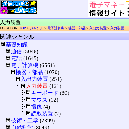
入力装置
LOCATION:
TOP
>
ジャンル
>
電子計算機
>
機器・部品
>
入出力装置
>
入力装置
関連ジャンル
基礎知識
通信
(5046)
電話
(1645)
電子計算機
(6561)
機器・部品
(1070)
入出力装置
(251)
入力装置
(121)
キーボード
(80)
マウス
(12)
撮像
(4)
読取装置
(2)
技術・工学
(2399)
自然科学
(8649)