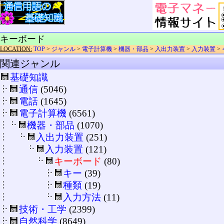
キーボード
LOCATION:
TOP
>
ジャンル
>
電子計算機
>
機器・部品
>
入出力装置
>
入力装置
>
関連ジャンル
基礎知識
通信
(5046)
電話
(1645)
電子計算機
(6561)
機器・部品
(1070)
入出力装置
(251)
入力装置
(121)
キーボード
(80)
キー
(39)
種類
(19)
入力方法
(11)
技術・工学
(2399)
自然科学
(8649)