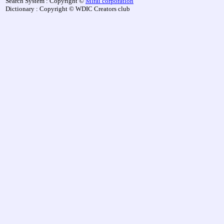
Search System : Copyright ©
Mirai corporation
Dictionary : Copyright © WDIC Creators club