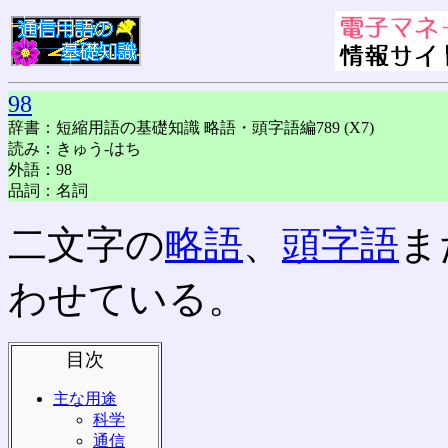
98
辞書：短縮用語の基礎知識 略語・頭字語編789 (X7)
読み：きゅう-はち
外語：98
品詞：名詞
二文字の
略語
、
頭字語
ま
わせている。
目次
主な用途
科学
通信