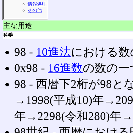
情報処理
その他
主な用途
科学
98 ‐
10進法
における数
0x98 ‐
16進数
の数の一つ
98 ‐ 西暦下2桁が98と
→1998(平成10)年→209
年→2298(令和280)年
98世紀 ‐ 西暦におけ