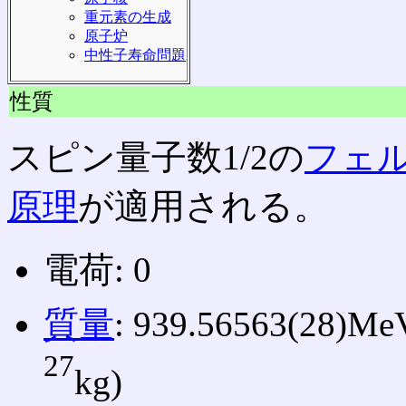
重元素の生成
原子炉
中性子寿命問題
性質
スピン量子数1/2の
フェ
原理
が適用される。
電荷: 0
質量
: 939.56563(28)Me
27
kg)