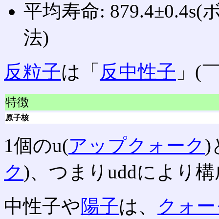
平均寿命: 879.4±0.4s
法)
反粒子
は「
反中性子
」(￣
特徴
原子核
1個のu(
アップクォーク
)
ク
)、つまりuddにより
中性子や
陽子
は、
クォー