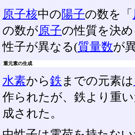
原子核
中の
陽子
の数を「
の数が
原子
の性質を決め
性子が異なる(
質量数
が異
重元素の生成
水素
から
鉄
までの元素は
作られたが、鉄より重い
成された。
中性子は電荷を持たない