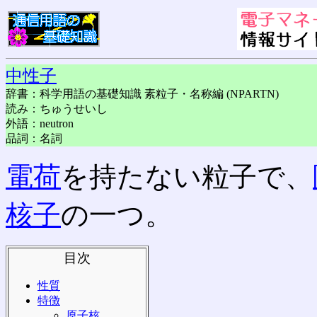
中性子
辞書：科学用語の基礎知識 素粒子・名称編 (NPARTN)
読み：ちゅうせいし
外語：neutron
品詞：名詞
電荷
を持たない粒子で、
核子
の一つ。
目次
性質
特徴
原子核