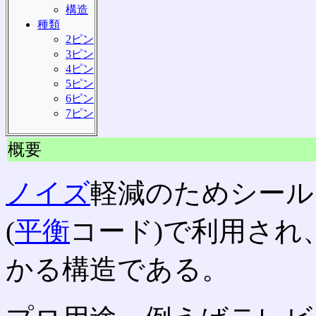
構造
種類
2ピン
3ピン
4ピン
5ピン
6ピン
7ピン
概要
ノイズ
軽減のためシール
(
平衡
コード)で利用され
かる構造である。