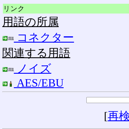
リンク
用語の所属
コネクター
関連する用語
ノイズ
AES/EBU
[
再