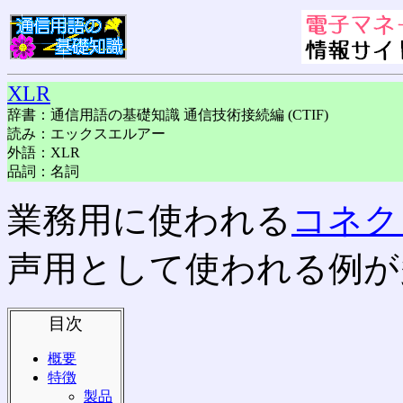
XLR
辞書：通信用語の基礎知識 通信技術接続編 (CTIF)
読み：エックスエルアー
外語：XLR
品詞：名詞
業務用に使われる
コネク
声用として使われる例が
目次
概要
特徴
製品