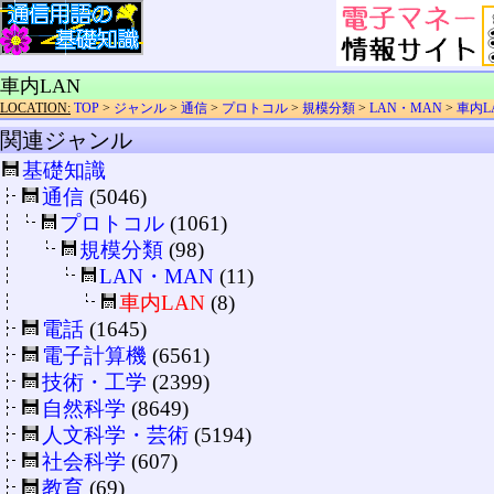
車内LAN
LOCATION:
TOP
>
ジャンル
>
通信
>
プロトコル
>
規模分類
>
LAN・MAN
>
車内L
関連ジャンル
基礎知識
通信
(5046)
プロトコル
(1061)
規模分類
(98)
LAN・MAN
(11)
車内LAN
(8)
電話
(1645)
電子計算機
(6561)
技術・工学
(2399)
自然科学
(8649)
人文科学・芸術
(5194)
社会科学
(607)
教育
(69)