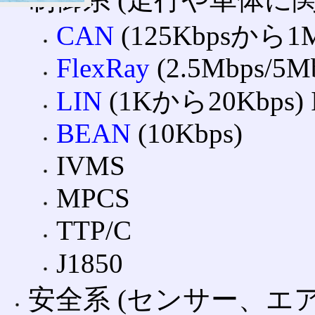
CAN
(125Kbpsから1Mb
FlexRay
(2.5Mbps/5M
LIN
(1Kから20Kbps) I
BEAN
(10Kbps)
IVMS
MPCS
TTP/C
J1850
安全系 (センサー、エ