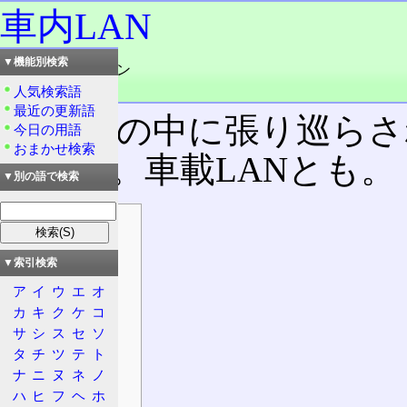
車内LAN
▼機能別検索
読み：しゃないラン
品詞：名詞
人気検索語
最近の更新語
自動車
の中に張り巡らさ
今日の用語
おまかせ検索
のこと。車載LANとも。
▼別の語で検索
目次
概要
▼索引検索
特徴
ア
イ
ウ
エ
オ
分類
カ
キ
ク
ケ
コ
種類
サ
シ
ス
セ
ソ
一覧
タ
チ
ツ
テ
ト
適用
ナ
ニ
ヌ
ネ
ノ
主流など
ハ
ヒ
フ
ヘ
ホ