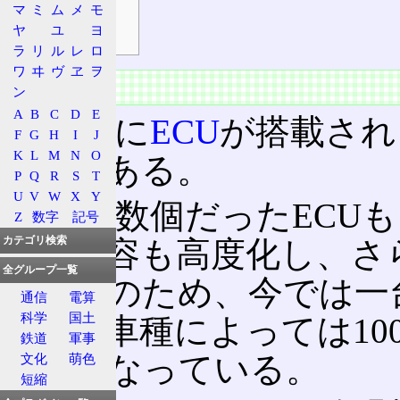
マ
ミ
ム
メ
モ
制御系
ヤ
ユ
ヨ
情報系
ラ
リ
ル
レ
ロ
ワ
ヰ
ヴ
ヱ
ヲ
概要
ン
A
B
C
D
E
自動車に
ECU
が搭載され
F
G
H
I
J
K
L
M
N
O
年代である。
P
Q
R
S
T
U
V
W
X
Y
当初は数個だったECU
Z
数字
記号
カテゴリ検索
御の内容も高度化し、さ
全グループ一覧
た。このため、今では一台
通信
電算
科学
国土
ECU、車種によっては1
鉄道
軍事
ようになっている。
文化
萌色
短縮