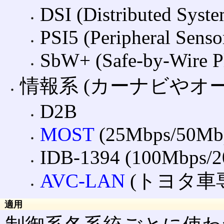
DSI (Distributed Syste
PSI5 (Peripheral Sensor
SbW+ (Safe-by-Wire P
情報系 (カーナビやオ
D2B
MOST
(25Mbps/50Mb
IDB-1394 (100Mbps/
AVC-LAN
(トヨタ車専用
適用