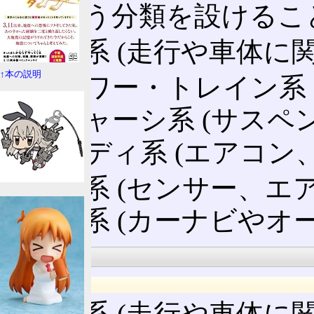
系という分類を設けるこ
制御系 (走行や車体に
↑本の説明
パワー・トレイン系 
シャーシ系 (サスペ
ボディ系 (エアコン
安全系 (センサー、エ
情報系 (カーナビやオ
種類
一覧
制御系 (走行や車体に