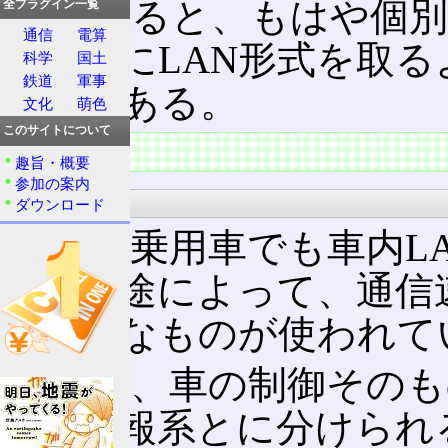
こうなると、もはや個別
全プラグイン一覧
通信
電算
て接続にLAN形式を取
科学
国土
鉄道
軍事
LANである。
文化
萌色
このサイトについて
特徴
趣旨・概要
参加の案内
分類
ダウンロード
一つの乗用車でも車内L
く、用途によって、通信
ら様々なものが使われて
大きく、車の制御そのも
外の情報系とに分けられ