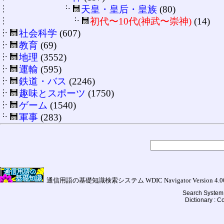
天皇・皇后・皇族
(80)
初代〜10代(神武〜崇神)
(14)
社会科学
(607)
教育
(69)
地理
(3552)
運輸
(595)
鉄道・バス
(2246)
趣味とスポーツ
(1750)
ゲーム
(1540)
軍事
(283)
通信用語の基礎知識検索システム WDIC Navigator Version 4.00a (
Search System 
Dictionary : 