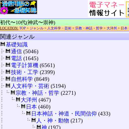
初代〜10代(神武〜崇神)
LOCATION:
TOP
>
ジャンル
>
人文科学・芸術
>
宗教・神話・哲学
>
大洋州
>
日本
関連ジャンル
基礎知識
通信
(5046)
電話
(1645)
電子計算機
(6561)
技術・工学
(2399)
自然科学
(8649)
人文科学・芸術
(5194)
宗教・神話・哲学
(2271)
大洋州
(467)
日本
(460)
日本神話・神道・民間信仰
(433)
人・神・動物
(217)
神
(197)