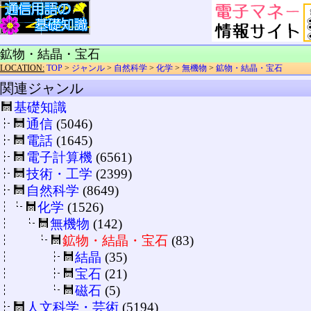
鉱物・結晶・宝石
LOCATION:
TOP
>
ジャンル
>
自然科学
>
化学
>
無機物
>
鉱物・結晶・宝石
関連ジャンル
基礎知識
通信
(5046)
電話
(1645)
電子計算機
(6561)
技術・工学
(2399)
自然科学
(8649)
化学
(1526)
無機物
(142)
鉱物・結晶・宝石
(83)
結晶
(35)
宝石
(21)
磁石
(5)
人文科学・芸術
(5194)