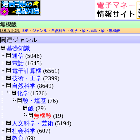
無機酸
LOCATION:
TOP
>
ジャンル
>
自然科学
>
化学
>
酸・塩基
>
酸
>
無機酸
関連ジャンル
基礎知識
通信
(5046)
電話
(1645)
電子計算機
(6561)
技術・工学
(2399)
自然科学
(8649)
化学
(1526)
酸・塩基
(76)
酸
(29)
無機酸
(19)
人文科学・芸術
(5194)
社会科学
(607)
教育
(69)