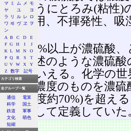
マ
ミ
ム
メ
モ
プのようにとろみ(粘性
ヤ
ユ
ヨ
ラ
リ
ル
レ
ロ
酸化作用、不揮発性、吸
ワ
ヰ
ヴ
ヱ
ヲ
る。
ン
A
B
C
D
E
F
G
H
I
J
特に何%以上が濃硫酸、
K
L
M
N
O
い。前述のような濃硫酸
P
Q
R
S
T
U
V
W
X
Y
あるといえる。化学の世
Z
数字
記号
カテゴリ検索
以上の濃度のものを濃硫
全グループ一覧
1.59(濃度約70%)を
通信
電算
科学
国土
硫酸として定義していた
鉄道
軍事
文化
萌色
特徴
短縮