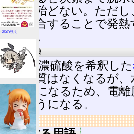
影響は殆どない。ただし
水と混合することで発熱
↑本の説明
になる。
水溶液は強酸
一方、濃硫酸を希釈した
酸の性質はなくなるが、
るようになるため、電離
示すようになる。
リンク
関連する用語