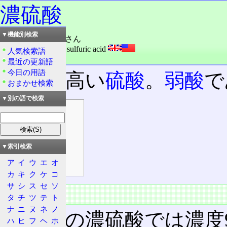
濃硫酸
▼機能別検索
読み：のうりゅうさん
外語：
concentrated sulfuric acid
人気検索語
品詞：名詞
最近の更新語
今日の用語
濃度の高い
硫酸
。
弱酸
で
おまかせ検索
▼別の語で検索
目次
概要
特徴
▼索引検索
弱酸
ア
イ
ウ
エ
オ
水溶液は強酸
カ
キ
ク
ケ
コ
サ
シ
ス
セ
ソ
概要
タ
チ
ツ
テ
ト
ナ
ニ
ヌ
ネ
ノ
市販品の濃硫酸では濃度9
ハ
ヒ
フ
ヘ
ホ