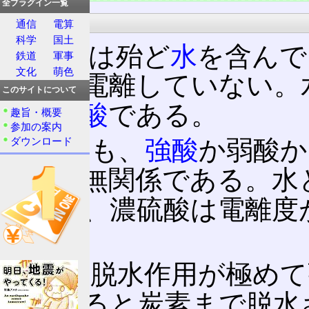
全プラグイン一覧
弱酸
通信
電算
科学
国土
濃硫酸は殆ど
水
を含んで
鉄道
軍事
文化
萌色
が殆ど電離していない。
このサイトについて
め、
弱酸
である。
趣旨・概要
参加の案内
ダウンロード
そもそも、
強酸
か弱酸か
濃度は無関係である。水
いので、濃硫酸は電離度
る。
しかし脱水作用が極めて
を掛けると炭素まで脱水