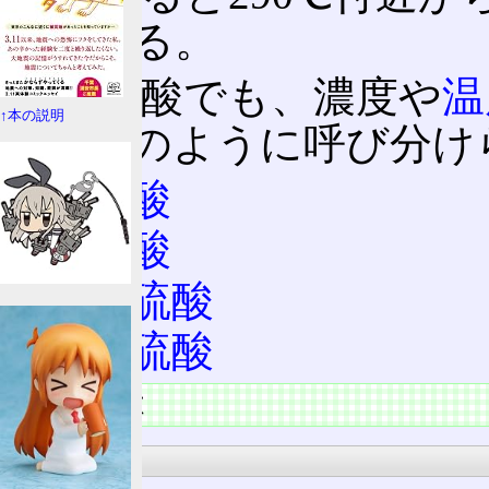
はじめる。
同じ硫酸でも、濃度や
温
↑本の説明
る。次のように呼び分け
希硫酸
濃硫酸
熱濃硫酸
発煙硫酸
物質の特徴
安全性