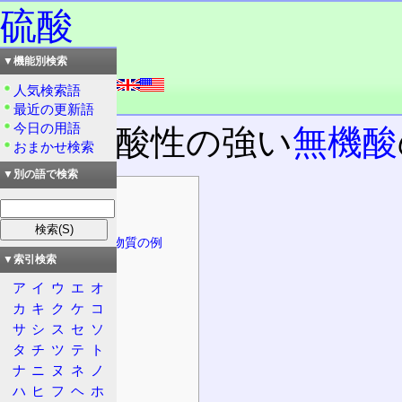
硫酸
▼機能別検索
読み：りゅうさん
外語：
sulfuric acid
人気検索語
品詞：名詞
最近の更新語
今日の用語
非常に酸性の強い
無機酸
おまかせ検索
▼別の語で検索
目次
物質の情報
誘導体、関連物質の例
▼索引検索
物質の性質
ア
イ
ウ
エ
オ
物質の特徴
カ
キ
ク
ケ
コ
安全性
サ
シ
ス
セ
ソ
法規制など
タ
チ
ツ
テ
ト
危険性
ナ
ニ
ヌ
ネ
ノ
有害性
ハ
ヒ
フ
ヘ
ホ