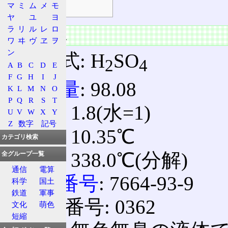
マ
ミ
ム
メ
モ
環境影響
ヤ
ユ
ヨ
ラ
リ
ル
レ
ロ
物質の情報
ワ
ヰ
ヴ
ヱ
ヲ
ン
分子式: H
SO
2
4
A
B
C
D
E
F
G
H
I
J
分子量
: 98.08
K
L
M
N
O
P
Q
R
S
T
比重
: 1.8(水=1)
U
V
W
X
Y
Z
数字
記号
融点
: 10.35℃
カテゴリ検索
沸点
: 338.0℃(分解)
全グループ一覧
通信
電算
CAS番号
: 7664-93-9
科学
国土
鉄道
軍事
ICSC番号: 0362
文化
萌色
短縮