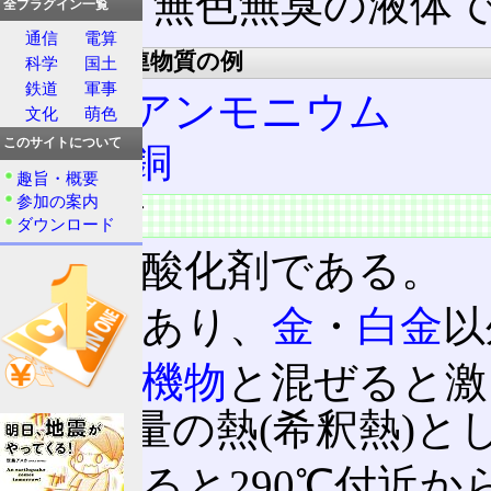
外観: 無色無臭の液体
全プラグイン一覧
通信
電算
誘導体、関連物質の例
科学
国土
鉄道
軍事
硫酸アンモニウム
文化
萌色
このサイトについて
硫酸銅
趣旨・概要
参加の案内
物質の性質
ダウンロード
強力な酸化剤である。
強酸
であり、
金
・
白金
以
水
や
有機物
と混ぜると激
化を多量の熱(希釈熱)と
加熱すると290℃付近