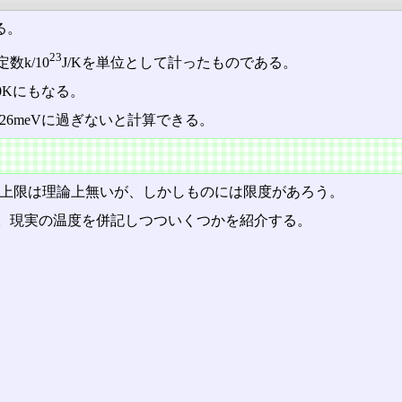
る。
23
k/10
J/Kを単位として計ったものである。
0Kにもなる。
26meVに過ぎないと計算できる。
る。上限は理論上無いが、しかしものには限度があろう。
。現実の温度を併記しつついくつかを紹介する。