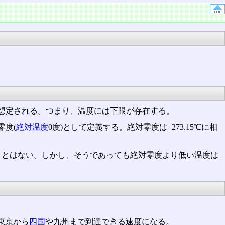
想定される。つまり、温度には下限が存在する。
零度(
絶対温度
0度)として定義する。絶対零度は−273.15℃に相
ことはない。しかし、そうであっても絶対零度より低い温度は
で東京から
四国
や九州まで到達できる速度になる。