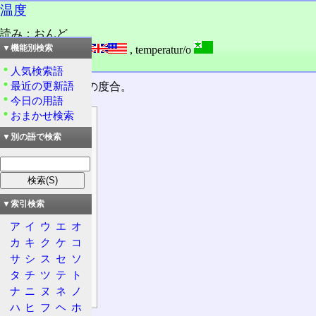
温度
読み：おんど
外語：
temperature
,
temperatur/o
▼機能別検索
品詞：名詞
人気検索語
最近の更新語
暖かさ、冷たさの度合。
今日の用語
おまかせ検索
目次
▼別の語で検索
概要
振動
低温
高温
▼索引検索
特徴
ア
イ
ウ
エ
オ
温度
カ
キ
ク
ケ
コ
温度目盛
サ
シ
ス
セ
ソ
素粒子
タ
チ
ツ
テ
ト
ナ
ニ
ヌ
ネ
ノ
補足
ハ
ヒ
フ
ヘ
ホ