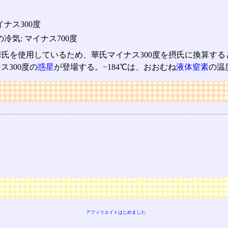
ナス300度
気: マイナス700度
氏を使用しているため、華氏マイナス300度を摂氏に換算すると
300度の
惑星
が登場する。−184℃は、おおむね
液体窒素
の温
アフィリエイトはじめました