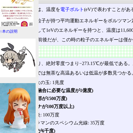
素粒子の世界では、温度を
電子ボルト
(eV)で表わすことがあ
これは物質中の粒子が持つ平均運動エネルギーをボルツマン定数
もし粒子が平均して1eVのエネルギーを持つと、温度は11,60
↑本の説明
夏の
気温
は300K前後だが、この時の粒子のエネルギーは僅か
補足
温度は上述の通り、絶対零度つまり−273.15℃が最低であ
そんな中、創作では無茶な高温あるいは低温が多数見つかる
ゼットンの火の玉: 1兆度
(地上での核融合に必要な温度が1億度)
(太陽の中心部が1500万度)
(太陽のコロナが100万度以上)
ジャミラの炎: 100万度
初代ウルトラマンのスペシウム光線: 35万度
(太陽の表面が6千度)