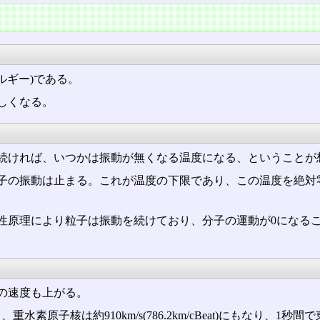
ルギー)である。
しくなる。
続ければ、いつかは振動が無くなる温度になる、ということが
子の振動は止まる。これが温度の下限であり、この温度を絶対
性原理により粒子は振動を続けており、分子の運動が0になる
の速度も上がる。
、重水素原子核は約910km/s(786.2km/cBeat)にもなり、1秒間