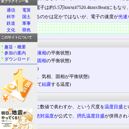
全プラグイン一覧
この温度では、電子は約5.5万km/s(47520.4km/cBeat)
通信
電算
科学
国土
温度に上限があるのかは定かではないが、電子の速度が
光速
鉄道
軍事
特徴
文化
萌色
このサイトについて
温度
趣旨・概要
参加の案内
沸点
(
気相
と
液相
の平衡状態)
ダウンロード
融点
(液相と
固相
の平衡状態)
凝固点
(同上)
三重点
(液相、気相、固相が平衡状態)
露点
(はじめて
結露
する温度)
温度目盛
温度をどのように数値で表わすか、という尺度を
温度目盛
と
国際単位系
では
絶対温度
が公式で、
摂氏温度目盛
が併用され
素粒子