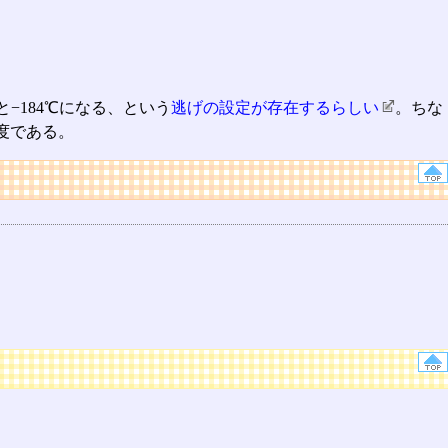
−184℃になる、という
逃げの設定が存在するらしい
。ちな
度である。