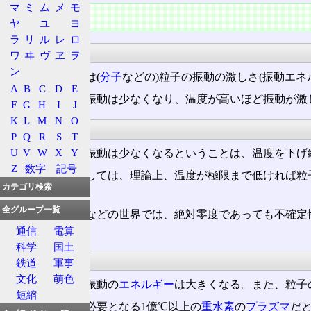
マ
ミ
ム
メ
モ
概要
ヤ
ユ
ヨ
ラ
リ
ル
レ
ロ
振動
ワ
ヰ
ヴ
ヱ
ヲ
ン
温度は、実際には(
分子
などの)粒子の振動の激しさ(振動エネ
A
B
C
D
E
温度が低いほど振動は少なくなり、温度が高いほど振動が激
F
G
H
I
J
K
L
M
N
O
低温
P
Q
R
S
T
U
V
W
X
Y
温度が低いほど振動は少なくなるということは、温度を下げ
Z
数字
記号
マクロ物理学としては、理論上、温度が極限まで低ければ粒
カテゴリ検索
当する。
全グループ一覧
但し、
量子力学
などの世界では、絶対零度であっても不確定
存在しない。
通信
電算
科学
国土
高温
鉄道
軍事
文化
萌色
温度が高いほど振動の
エネルギー
は大きくなる。また、粒子
短縮
例えば
核融合
に必要となる1億℃以上の
重水素
の
プラズマ
だと