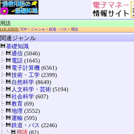
用語
LOCATION:
TOP
>
ジャンル
>
鉄道・バス
>
用語
関連ジャンル
基礎知識
通信
(5046)
電話
(1645)
電子計算機
(6561)
技術・工学
(2399)
自然科学
(8649)
人文科学・芸術
(5194)
社会科学
(607)
教育
(69)
地理
(3552)
運輸
(595)
鉄道・バス
(2246)
用語
(82)