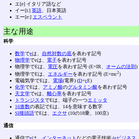
エ[e] イタリア語など
イー[i:]
英語
、日本英語
エー[e:]
エスペラント
主な用途
科学
数学
で
e
は、
自然対数の底
を表わす記号
物理学
でeは、
電子
を表わす記号
物理学でEは、
電圧
を表わす記号 (E=IR、
オームの法則
)
2
物理学でEは、
エネルギー
を表わす記号 (E=mc
)
電磁気学でEは、
電場
(電界) (
D
=
ε
E)
化学
でEは、
アミノ酸
の
グルタミン酸
を表わす記号
天文学
でeは、
離心率
を表わす記号
トランジスタ
でEは、端子の一つ
エミッタ
16進数
の表記でEは、14を意味する数字
SI接頭語
でEは、
エクサ
(10の18乗、100京)
通信
通信で
e
は、
インターネット
などの電子技術 (
eビジネス