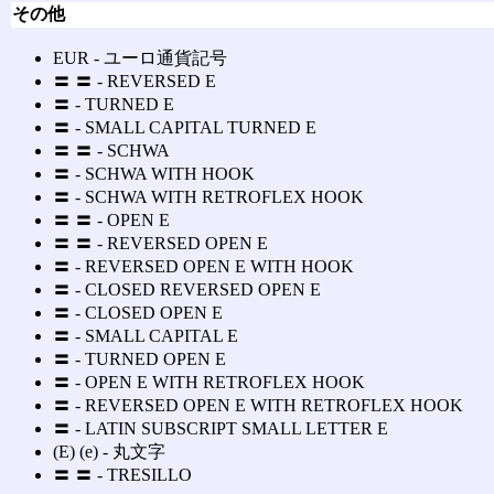
その他
EUR ‐ ユーロ通貨記号
〓 〓 ‐ REVERSED E
〓 ‐ TURNED E
〓 ‐ SMALL CAPITAL TURNED E
〓 〓 ‐ SCHWA
〓 ‐ SCHWA WITH HOOK
〓 ‐ SCHWA WITH RETROFLEX HOOK
〓 〓 ‐ OPEN E
〓 〓 ‐ REVERSED OPEN E
〓 ‐ REVERSED OPEN E WITH HOOK
〓 ‐ CLOSED REVERSED OPEN E
〓 ‐ CLOSED OPEN E
〓 ‐ SMALL CAPITAL E
〓 ‐ TURNED OPEN E
〓 ‐ OPEN E WITH RETROFLEX HOOK
〓 ‐ REVERSED OPEN E WITH RETROFLEX HOOK
〓 ‐ LATIN SUBSCRIPT SMALL LETTER E
(E) (e) ‐ 丸文字
〓 〓 ‐ TRESILLO