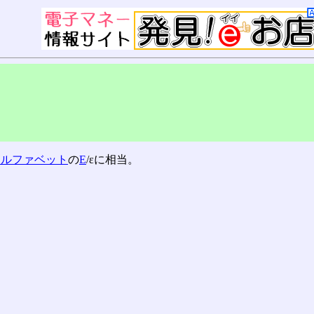
アルファベット
の
Ε
/εに相当。