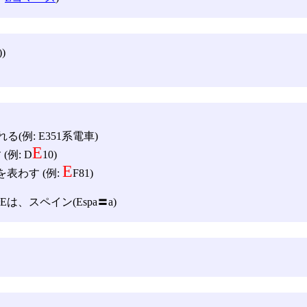
))
る(例: E351系電車)
E
例: D
10)
E
表わす (例:
F81)
スペイン(Espa〓a)