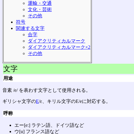
運輸・交通
文化・芸術
その他
符号
関連する文字
合字
ダイアクリティカルマーク
ダイアクリティカルマーク×2
その他
文字
用途
音素 /e/ を表わす文字として使用される。
ギリシャ文字の
Ε
/ε、キリル文字のЕ/еに対応する。
呼称
エー[e:] ラテン語、ドイツ語など
ウ[u] フランス語など