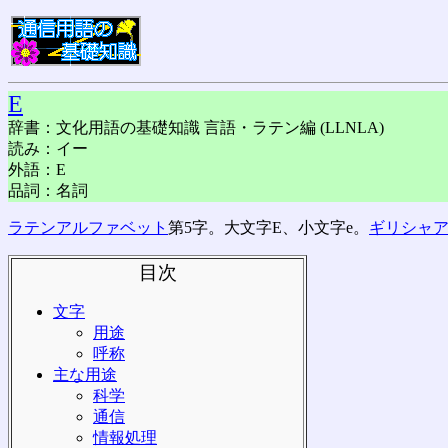
E
辞書：文化用語の基礎知識 言語・ラテン編 (LLNLA)
読み：イー
外語：E
品詞：名詞
ラテンアルファベット
第5字。大文字E、小文字e。
ギリシャ
目次
文字
用途
呼称
主な用途
科学
通信
情報処理