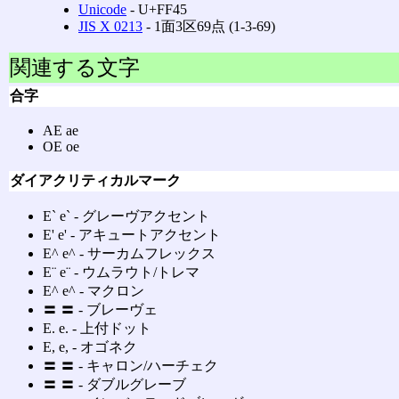
Unicode
‐ U+FF45
JIS X 0213
‐ 1面3区69点 (1-3-69)
関連する文字
合字
AE ae
OE oe
ダイアクリティカルマーク
E` e` ‐ グレーヴアクセント
E' e' ‐ アキュートアクセント
E^ e^ ‐ サーカムフレックス
E¨ e¨ ‐ ウムラウト/トレマ
E^ e^ ‐ マクロン
〓 〓 ‐ ブレーヴェ
E. e. ‐ 上付ドット
E, e, ‐ オゴネク
〓 〓 ‐ キャロン/ハーチェク
〓 〓 ‐ ダブルグレーブ