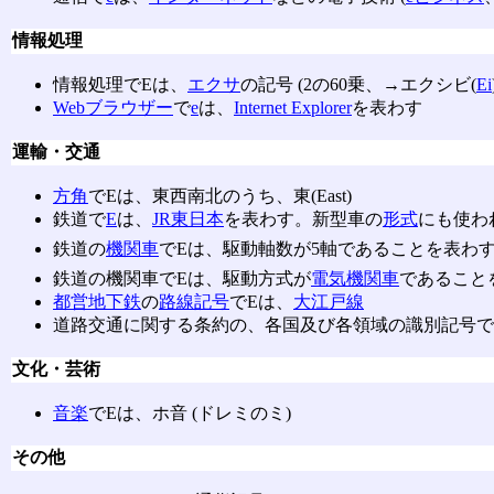
情報処理
情報処理でEは、
エクサ
の記号 (2の60乗、→エクシビ(
Ei
Webブラウザー
で
e
は、
Internet Explorer
を表わす
運輸・交通
方角
でEは、東西南北のうち、東(East)
鉄道で
E
は、
JR東日本
を表わす。新型車の
形式
にも使われ
鉄道の
機関車
でEは、駆動軸数が5軸であることを表わす (
鉄道の機関車でEは、駆動方式が
電気機関車
であることを
都営地下鉄
の
路線記号
でEは、
大江戸線
道路交通に関する条約の、各国及び各領域の識別記号でEは、
文化・芸術
音楽
でEは、ホ音 (ドレミのミ)
その他