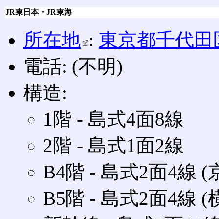
JR東日本・JR東海
所在地
:
東京都
千代田
電話: (不明)
構造:
1階 ‐ 島式4面8線
2階 ‐ 島式1面2線
B4階 ‐ 島式2面4線 
B5階 ‐ 島式2面4線