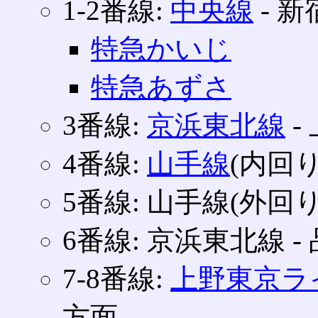
1‐2番線:
中央線
‐ 
特急かいじ
特急あずさ
3番線:
京浜東北線
‐
4番線:
山手線
(内回り
5番線: 山手線(外回り
6番線: 京浜東北線 
7‐8番線:
上野東京ラ
方面