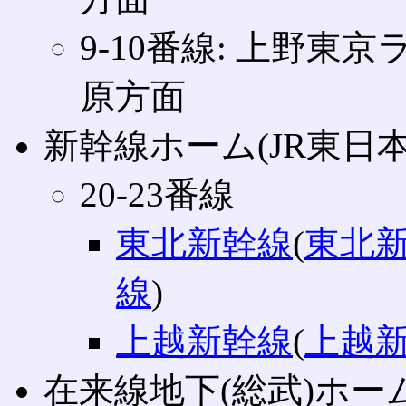
9‐10番線: 上野東京
原方面
新幹線ホーム(JR東日本
20‐23番線
東北新幹線
(
東北
線
)
上越新幹線
(
上越
在来線地下(総武)ホー