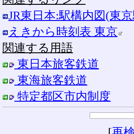
JR東日本:駅構内図(東京
えきから時刻表 東京
関連する用語
東日本旅客鉄道
東海旅客鉄道
特定都区市内制度
[
再