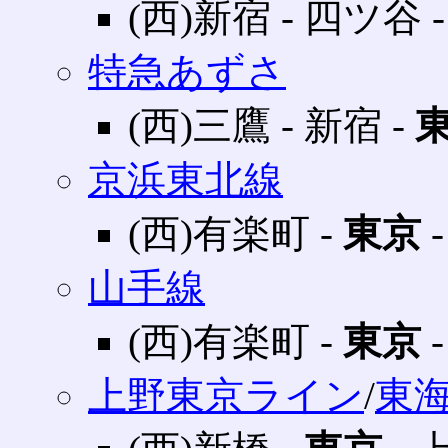
(西)新宿 ‐ 四ツ谷 
特急あずさ
(西)三鷹 ‐ 新宿 ‐
京浜東北線
(西)有楽町 ‐
東京
‐
山手線
(西)有楽町 ‐
東京
‐
上野東京ライン
/
東