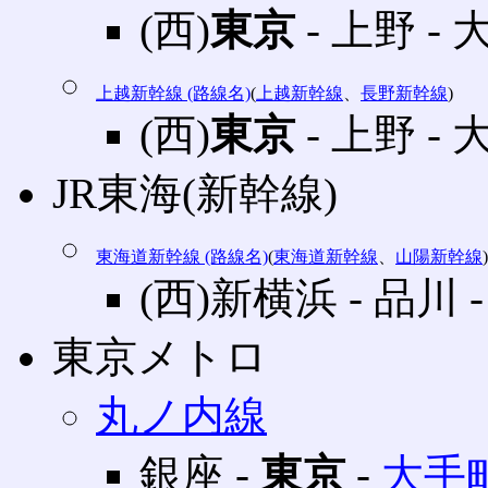
(西)
東京
‐ 上野 ‐ 
上越新幹線 (路線名)
(
上越新幹線
、
長野新幹線
)
(西)
東京
‐ 上野 ‐ 
JR東海(新幹線)
東海道新幹線 (路線名)
(
東海道新幹線
、
山陽新幹線
)
(西)新横浜 ‐ 品川 
東京メトロ
丸ノ内線
銀座 ‐
東京
‐
大手