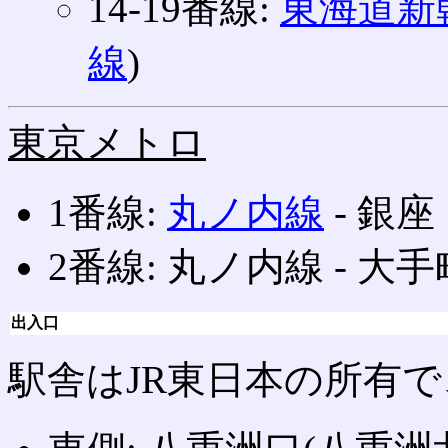
14‐19番線:
東海道新
線
)
東京メトロ
1番線:
丸ノ内線
‐ 銀
2番線: 丸ノ内線 ‐ 
出入口
駅舎はJR東日本の所有