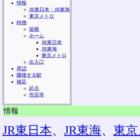
情報
JR東日本・JR東海
東京メトロ
特徴
規模
ホーム
JR東日本
JR東海
東京メトロ
出入口
周辺
隣接する駅
補足
起点
売店等
情報
JR東日本
、
JR東海
、
東京