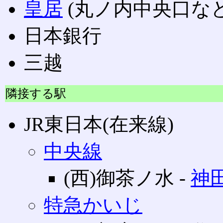
皇居
(丸ノ内中央口など
日本銀行
三越
隣接する駅
JR東日本(在来線)
中央線
(西)御茶ノ水 ‐
神
特急かいじ