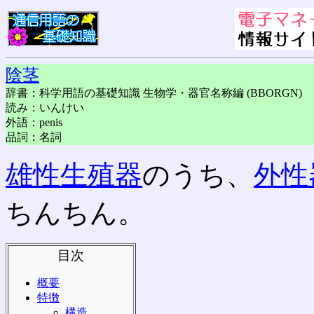
陰茎
辞書：科学用語の基礎知識 生物学・器官名称編 (BBORGN)
読み：いんけい
外語：penis
品詞：名詞
雄性生殖器
のうち、
外性
ちんちん。
目次
概要
特徴
構造