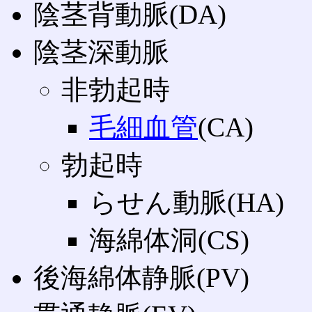
陰茎背動脈(DA)
陰茎深動脈
非勃起時
毛細血管
(CA)
勃起時
らせん動脈(HA)
海綿体洞(CS)
後海綿体静脈(PV)