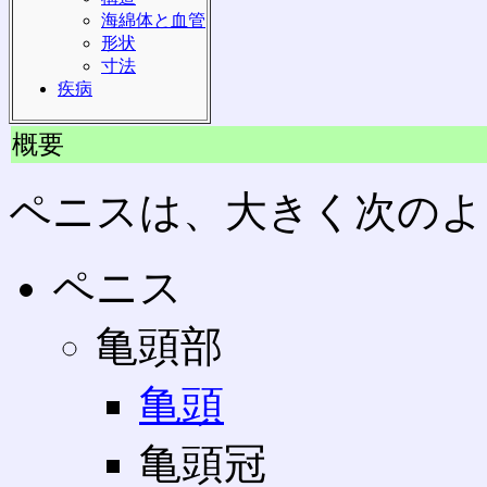
海綿体と血管
形状
寸法
疾病
概要
ペニスは、大きく次のよ
ペニス
亀頭部
亀頭
亀頭冠