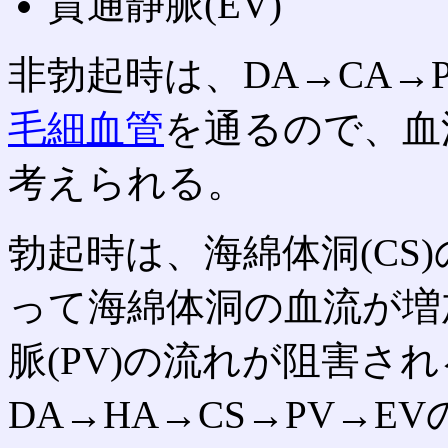
貫通静脈(EV)
非勃起時は、DA→CA→
毛細血管
を通るので、血
考えられる。
勃起時は、海綿体洞(CS
って海綿体洞の血流が増
脈(PV)の流れが阻害さ
DA→HA→CS→PV→