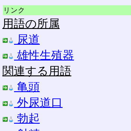
リンク
用語の所属
尿道
雄性生殖器
関連する用語
亀頭
外尿道口
勃起