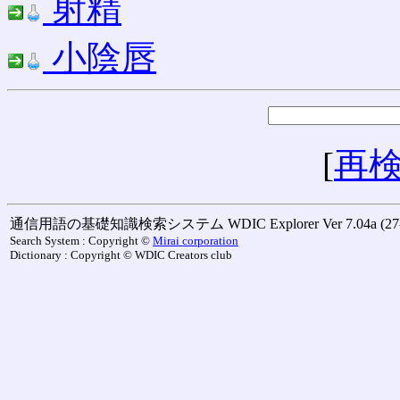
射精
小陰唇
[
再
通信用語の基礎知識検索システム WDIC Explorer Ver 7.04a (27-M
Search System : Copyright ©
Mirai corporation
Dictionary : Copyright © WDIC Creators club