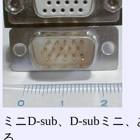
ミニD-sub、D-subミ
る。