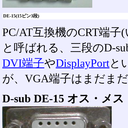
DE-15(15ピン3段)
PC/AT互換機のCRT端子
と呼ばれる、三段のD-su
DVI端子
や
DisplayPort
と
が、VGA端子はまだま
D-sub DE-15 オス・メス