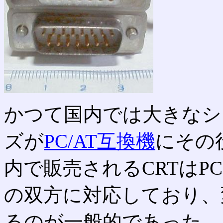
かつて国内では大きなシェ
ズが
PC/AT互換機
にその
内で販売されるCRTはPC-
の双方に対応しており、
るのが一般的であった。