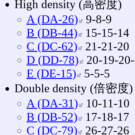
High density (高密度)
A (DA-26)
9‐8‐9
B (DB-44)
15‐15‐14
C (DC-62)
21‐21‐20
D (DD-78)
20‐19‐20‐
E (DE-15)
5‐5‐5
Double density (倍密度)
A (DA-31)
10‐11‐10
B (DB-52)
17‐18‐17
C (DC-79)
26‐27‐26