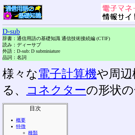
D-sub
辞書：通信用語の基礎知識 通信技術接続編 (CTIF)
読み：ディーサブ
外語：D-sub: D subminiature
品詞：名詞
様々な
電子計算機
や周辺
る、
コネクター
の形状の
目次
概要
特徴
種類