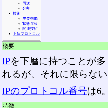
再送
分割
技術
主要機能
状態遷移
関連技術
上位プロトコル
概要
IP
を下層に持つことが多
れるが、それに限らない
IPのプロトコル番号
は6
特徴