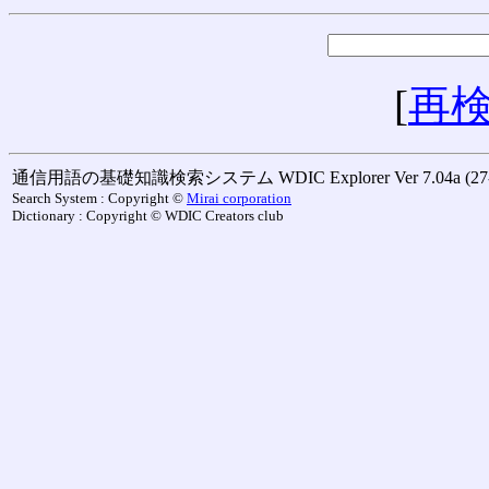
[
再
通信用語の基礎知識検索システム WDIC Explorer Ver 7.04a (27-M
Search System : Copyright ©
Mirai corporation
Dictionary : Copyright © WDIC Creators club