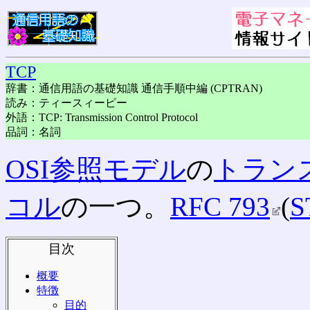
TCP
辞書：通信用語の基礎知識 通信手順中編 (CPTRAN)
読み：ティースィーピー
外語：TCP: Transmission Control Protocol
品詞：名詞
OSI参照モデル
の
トラン
コル
の一つ。
RFC 793
(
S
目次
概要
特徴
目的