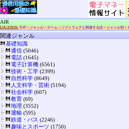
AIR
LOCATION:
TOP
>
ジャンル
>
ゲーム
>
ソフトウェアと関連する語
>
ジャンル別
>
関連ジャンル
基礎知識
通信
(5046)
電話
(1645)
電子計算機
(6561)
技術・工学
(2399)
自然科学
(8649)
人文科学・芸術
(5194)
社会科学
(607)
教育
(69)
地理
(3552)
運輸
(595)
鉄道・バス
(2246)
趣味とスポーツ
(1750)