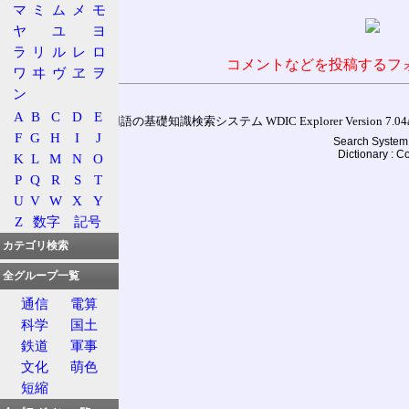
マ
ミ
ム
メ
モ
ヤ
ユ
ヨ
ラ
リ
ル
レ
ロ
コメントなどを投稿するフ
ワ
ヰ
ヴ
ヱ
ヲ
ン
A
B
C
D
E
通信用語の基礎知識検索システム WDIC Explorer Version 7.04a (
F
G
H
I
J
Search System 
Dictionary : 
K
L
M
N
O
P
Q
R
S
T
U
V
W
X
Y
Z
数字
記号
カテゴリ検索
全グループ一覧
通信
電算
科学
国土
鉄道
軍事
文化
萌色
短縮