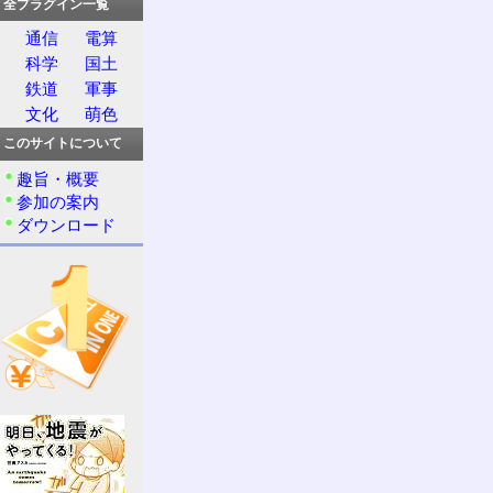
全プラグイン一覧
通信
電算
科学
国土
鉄道
軍事
文化
萌色
このサイトについて
趣旨・概要
参加の案内
ダウンロード