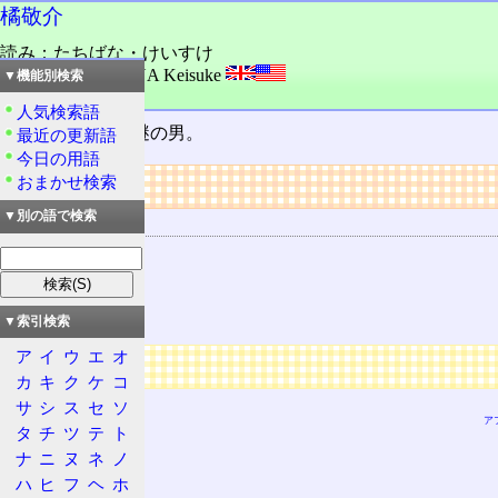
橘敬介
読み：たちばな・けいすけ
外語：
TACHIBANA Keisuke
▼機能別検索
品詞：人名
人気検索語
AIR
に登場する謎の男。
最近の更新語
今日の用語
リンク
おまかせ検索
▼別の語で検索
関連する用語
AIR
神尾観鈴
神尾晴子
▼索引検索
ア
イ
ウ
エ
オ
広告
カ
キ
ク
ケ
コ
サ
シ
ス
セ
ソ
ア
タ
チ
ツ
テ
ト
ナ
ニ
ヌ
ネ
ノ
ハ
ヒ
フ
ヘ
ホ