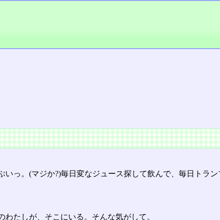
ぶいっ。(マジか?)毎日変なジュース探して飲んで、毎日トラ
のわたしが、そこにいる。そんな気がして。