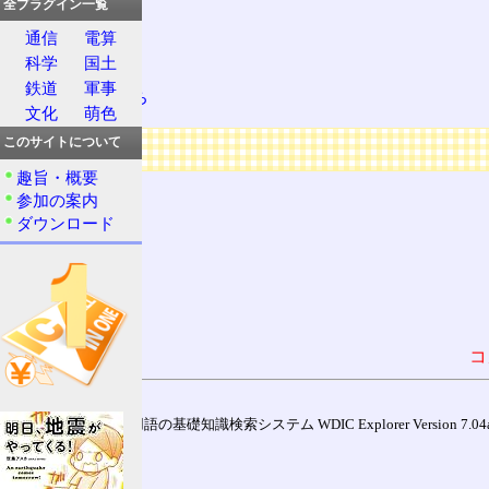
全プラグイン一覧
が、がお
通信
電算
にはは
科学
国土
セミっぽい
鉄道
軍事
だぶるぴんち
文化
萌色
広告
このサイトについて
趣旨・概要
参加の案内
ダウンロード
コ
通信用語の基礎知識検索システム WDIC Explorer Version 7.04a (