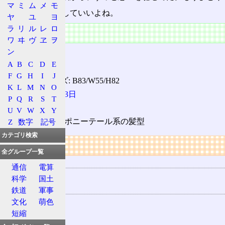
マ
ミ
ム
メ
モ
…もうゴール、していいよね。
ヤ
ユ
ヨ
ラ
リ
ル
レ
ロ
設定
ワ
ヰ
ヴ
ヱ
ヲ
ン
身長: 159cm
A
B
C
D
E
体重
: 46kg
F
G
H
I
J
スリーサイズ: B83/W55/H82
K
L
M
N
O
誕生日:
7月23日
P
Q
R
S
T
血液型
: O型
U
V
W
X
Y
髪型: 金髪でポニーテール系の髪型
Z
数字
記号
カテゴリ検索
リンク
全グループ一覧
用語の所属
通信
電算
AIR
科学
国土
関連する用語
鉄道
軍事
神尾晴子
文化
萌色
短縮
国崎往人