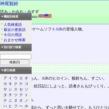
神尾観鈴
読み：かみお・みすず
外語：
KAMIO Misuzu
▼機能別検索
品詞：人名
人気検索語
Visual Art's
の18禁ゲームソフト
AIR
の登場人物。
最近の更新語
今日の用語
おまかせ検索
目次
特徴
▼別の語で検索
設定
特徴
▼索引検索
ア
イ
ウ
エ
オ
にははっ
。観鈴ちん、AIRのヒロイン。観鈴ちん、すごい。
カ
キ
ク
ケ
コ
観鈴ちんの説明、絵日記にしよっと。読者さんもびっくり。
サ
シ
ス
セ
ソ
って後悔するの。
タ
チ
ツ
テ
ト
が、がお
(ぽかっ)。
ナ
ニ
ヌ
ネ
ノ
ハ
ヒ
フ
ヘ
ホ
空はね、小さい頃から、ずっと思いを馳せてた。もうひとり