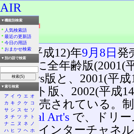
AIR
読み：エアー
▼機能別検索
外語：
AIR
人気検索語
r
発音：éə
最近の更新語
品詞：商品名
今日の用語
2000(平成12)年
9月8日
発
おまかせ検索
▼別の語で検索
ト。後に全年齢版(2001(平
Windows版と、2001(平成
▼索引検索
キャスト版、2002(平成14
ア
イ
ウ
エ
オ
版)も発売されている。
カ
キ
ク
ケ
コ
サ
シ
ス
セ
ソ
が
Visual Art's
で、ドリームキ
タ
チ
ツ
テ
ト
ナ
ニ
ヌ
ネ
ノ
が NECインターチャネ
ハ
ヒ
フ
ヘ
ホ