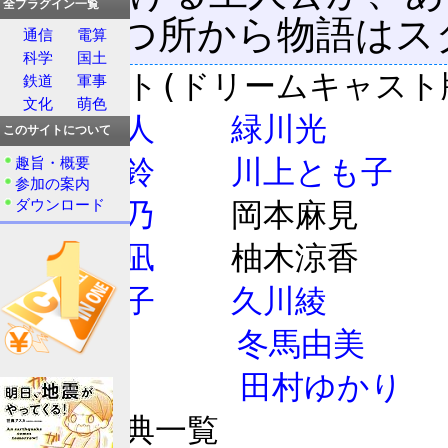
全プラグイン一覧
降り立つ所から物語はス
通信
電算
科学
国土
鉄道
軍事
文化
萌色
国崎往人
緑川光
このサイトについて
趣旨・概要
神尾観鈴
川上とも子
参加の案内
ダウンロード
霧島佳乃
遠野美凪
神尾晴子
久川綾
霧島聖
冬馬由美
みちる
田村ゆかり
予約特典一覧
