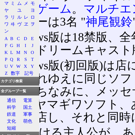
マ
ミ
ム
メ
モ
チャーゲーム
。
マルチエ
ヤ
ユ
ヨ
ラ
リ
ル
レ
ロ
ラクターは3名 "
神尾観鈴
ワ
ヰ
ヴ
ヱ
ヲ
ン
Windows版は18禁版
A
B
C
D
E
F
G
H
I
J
いが、ドリームキャスト
K
L
M
N
O
P
Q
R
S
T
Windows版(初回版)
U
V
W
X
Y
Z
数字
記号
り、それゆえに同じソフ
カテゴリ検索
した。ちなみに、メッセ
全グループ一覧
Navi、ヤマギワソフト
通信
電算
科学
国土
時に開店し、それと同時
鉄道
軍事
文化
萌色
短縮
旅を続ける主人公が、あ