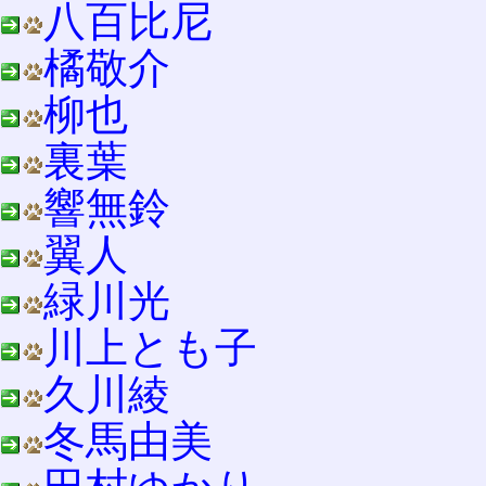
八百比尼
橘敬介
柳也
裏葉
響無鈴
翼人
緑川光
川上とも子
久川綾
冬馬由美