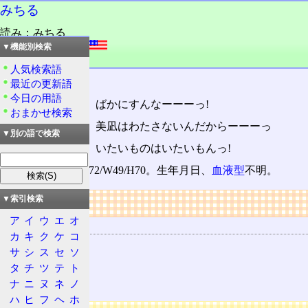
みちる
読み：みちる
外語：
Michiru
▼機能別検索
品詞：名
人気検索語
んに。
最近の更新語
今日の用語
こんちくしょー。ばかにすんなーーーっ!
おまかせ検索
あんたなんかに、美凪はわたさないんだからーーーっ
▼別の語で検索
死んじゃっても、いたいものはいたいもんっ!
145cm、39kg。B72/W49/H70。生年月日、
血液型
不明。
リンク
▼索引検索
ア
イ
ウ
エ
オ
関連する用語
カ
キ
ク
ケ
コ
AIR
サ
シ
ス
セ
ソ
遠野美凪
タ
チ
ツ
テ
ト
国崎往人
ナ
ニ
ヌ
ネ
ノ
ハ
ヒ
フ
ヘ
ホ