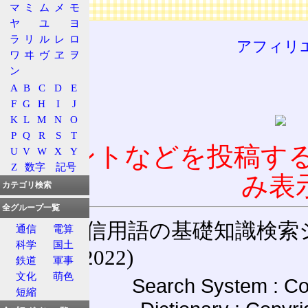
広告
マ
ミ
ム
メ
モ
ヤ
ユ
ヨ
ラ
リ
ル
レ
ロ
アフィリ
ワ
ヰ
ヴ
ヱ
ヲ
ン
A
B
C
D
E
F
G
H
I
J
K
L
M
N
O
P
Q
R
S
T
コメントなどを投稿す
U
V
W
X
Y
Z
数字
記号
み表
カテゴリ検索
全グループ一覧
通信用語の基礎知識検索システム W
通信
電算
科学
国土
(27-May-2022)
鉄道
軍事
文化
萌色
Search System : Co
短縮