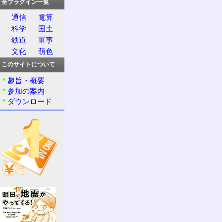
全プラグイン一覧
通信
電算
科学
国土
鉄道
軍事
文化
萌色
このサイトについて
趣旨・概要
参加の案内
ダウンロード