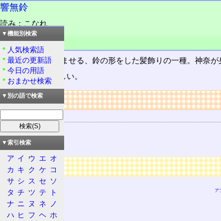
響無鈴
読み：こなれ
外語：
konare
▼機能別検索
品詞：名詞
人気検索語
最近の更新語
垂らし髪にからませる、鈴の形をした髪飾りの一種。神奈が
今日の用語
AIR
での造語らしい。
おまかせ検索
▼別の語で検索
リンク
関連する用語
AIR
神奈備命
▼索引検索
ア
イ
ウ
エ
オ
広告
カ
キ
ク
ケ
コ
サ
シ
ス
セ
ソ
タ
チ
ツ
テ
ト
ア
ナ
ニ
ヌ
ネ
ノ
ハ
ヒ
フ
ヘ
ホ