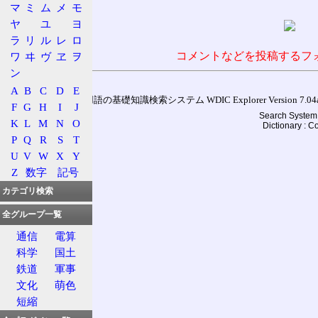
マ
ミ
ム
メ
モ
ヤ
ユ
ヨ
ラ
リ
ル
レ
ロ
コメントなどを投稿するフ
ワ
ヰ
ヴ
ヱ
ヲ
ン
A
B
C
D
E
通信用語の基礎知識検索システム WDIC Explorer Version 7.04a (
F
G
H
I
J
Search System 
K
L
M
N
O
Dictionary : 
P
Q
R
S
T
U
V
W
X
Y
Z
数字
記号
カテゴリ検索
全グループ一覧
通信
電算
科学
国土
鉄道
軍事
文化
萌色
短縮