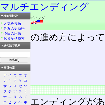
マルチエンディング
▼機能別検索
読み：マルチエンディング
外語：
multi ending
人気検索語
品詞：名詞
最近の更新語
今日の用語
ゲームの進め方によっ
おまかせ検索
▼別の語で検索
目次
概要
特徴
▼索引検索
初出
ア
イ
ウ
エ
オ
目的
カ
キ
ク
ケ
コ
サ
シ
ス
セ
ソ
概要
タ
チ
ツ
テ
ト
ナ
ニ
ヌ
ネ
ノ
複数のエンディングが
ハ
ヒ
フ
ヘ
ホ