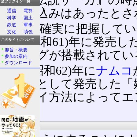
全プラグイン一覧
の触れ込みはあったとさ
通信
電算
科学
国土
また、確実に把握してい
鉄道
軍事
文化
萌色
1986(昭和61)年に発
このサイトについて
趣旨・概要
ディングが搭載されてい
参加の案内
ダウンロード
1987(昭和62)年に
ナムコ
ゲーム
として発売した「
のプレイ方法によってエ
た。
目的