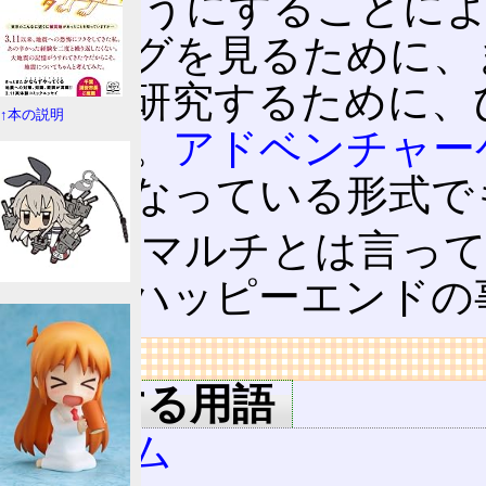
このようにすることに
ディングを見るために、
し方を研究するために、
↑本の説明
になる。
アドベンチャー
り前となっている形式で
なお、マルチとは言っ
相手のハッピーエンドの
リンク
関連する用語
ゲーム