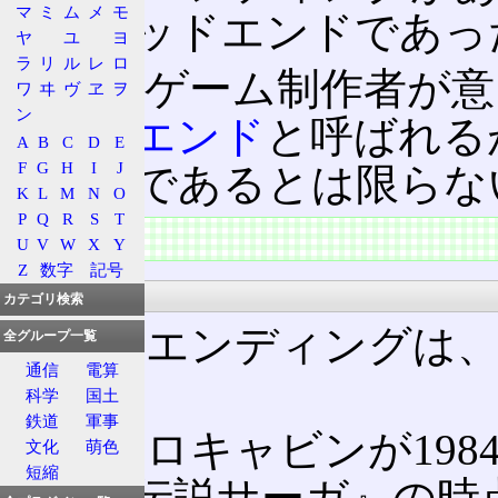
マ
ミ
ム
メ
モ
り、バッドエンドであっ
ヤ
ユ
ヨ
ラ
リ
ル
レ
ロ
また、ゲーム制作者が意
ワ
ヰ
ヴ
ヱ
ヲ
ン
ゥルーエンド
と呼ばれる
A
B
C
D
E
F
G
H
I
J
エンドであるとは限らな
K
L
M
N
O
P
Q
R
S
T
特徴
U
V
W
X
Y
Z
数字
記号
初出
カテゴリ検索
マルチエンディングは
全グループ一覧
通信
電算
い。
科学
国土
鉄道
軍事
マイクロキャビンが1984(
文化
萌色
短縮
『英雄伝説サーガ』の時