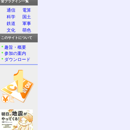
全プラグイン一覧
通信
電算
科学
国土
鉄道
軍事
文化
萌色
このサイトについて
趣旨・概要
参加の案内
ダウンロード