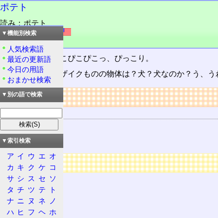
ポテト
読み：ポテト
外語：
Potato
▼機能別検索
品詞：名
人気検索語
ぴこっ、ぴこぴこぴこぴこっ、ぴっこり。
最近の更新語
今日の用語
なんだ、このモザイクものの物体は？犬？犬なのか？う、う
おまかせ検索
リンク
▼別の語で検索
関連する用語
AIR
霧島佳乃
▼索引検索
ア
イ
ウ
エ
オ
広告
カ
キ
ク
ケ
コ
サ
シ
ス
セ
ソ
タ
チ
ツ
テ
ト
ナ
ニ
ヌ
ネ
ノ
ハ
ヒ
フ
ヘ
ホ