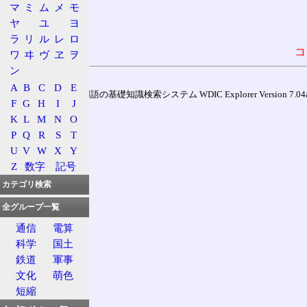
マ
ミ
ム
メ
モ
ヤ
ユ
ヨ
ラ
リ
ル
レ
ロ
コ
ワ
ヰ
ヴ
ヱ
ヲ
ン
A
B
C
D
E
通信用語の基礎知識検索システム WDIC Explorer Version 7.04a (
F
G
H
I
J
K
L
M
N
O
P
Q
R
S
T
U
V
W
X
Y
Z
数字
記号
カテゴリ検索
全グループ一覧
通信
電算
科学
国土
鉄道
軍事
文化
萌色
短縮