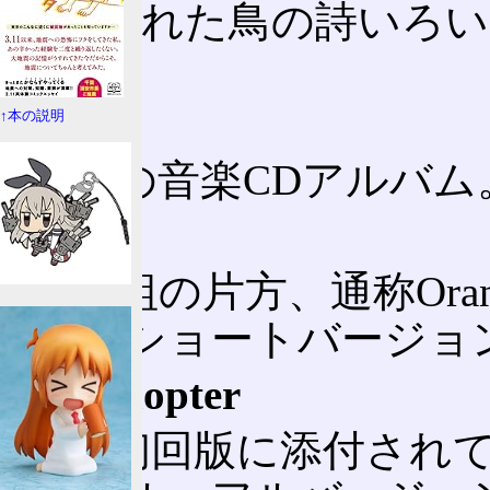
公開された鳥の詩いろい
の)。
verge
↑本の説明
I'veの音楽CDアル
Air
2枚組の片方、通称Oran
の。ショートバージョ
Ornithopter
Air初回版に添付され