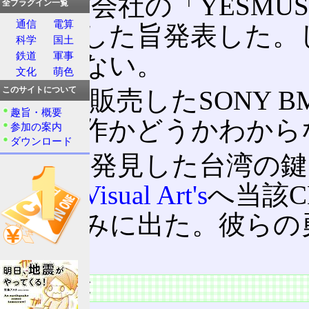
CD制作会社の「YESMU
全プラグイン一覧
通信
電算
を取得した旨発表した。
科学
国土
鉄道
軍事
存在しない。
文化
萌色
また、販売したSONY 
このサイトについて
趣旨・概要
で、盗作かどうかわから
参加の案内
ダウンロード
これを発見した台湾の鍵
たり、
Visual Art's
へ当該
が明るみに出た。彼らの
る。
鳥の詩一覧