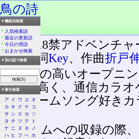
鳥の詩
▼機能別検索
読み：とりのうた
品詞：固有名詞
人気検索語
最近の更新語
Key
の18禁アドベンチャ
今日の用語
おまかせ検索
曲。作詞
Key
、作曲
折戸
▼別の語で検索
完成度の高いオープニン
誉れが高く、通信カラオケ
▼索引検索
れ、ゲームソング好きカ
ア
イ
ウ
エ
オ
カ
キ
ク
ケ
コ
た。
サ
シ
ス
セ
ソ
タ
チ
ツ
テ
ト
アルバムへの収録の際
ナ
ニ
ヌ
ネ
ノ
ハ
ヒ
フ
ヘ
ホ