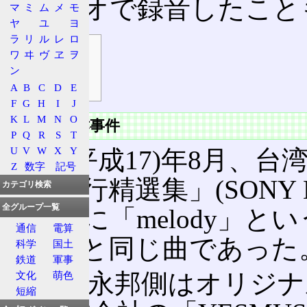
スタジオで録音したこと
マ
ミ
ム
メ
モ
ヤ
ユ
ヨ
ラ
リ
ル
レ
ロ
目次
ワ
ヰ
ヴ
ヱ
ヲ
鳥の詩盗作事件
ン
鳥の詩一覧
A
B
C
D
E
F
G
H
I
J
K
L
M
N
O
鳥の詩盗作事件
P
Q
R
S
T
U
V
W
X
Y
2005(平成17)年8月
Z
数字
記号
2005風行精選集」(SON
カテゴリ検索
全グループ一覧
ック14に「melody」
通信
電算
鳥の詩と同じ曲であった
科学
国土
鉄道
軍事
当初、永邦側はオリジナ
文化
萌色
短縮