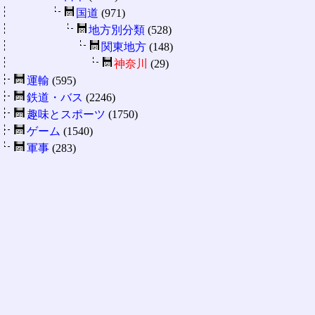
国道
(971)
地方別分類
(528)
関東地方
(148)
神奈川
(29)
運輸
(595)
鉄道・バス
(2246)
趣味とスポーツ
(1750)
ゲーム
(1540)
軍事
(283)