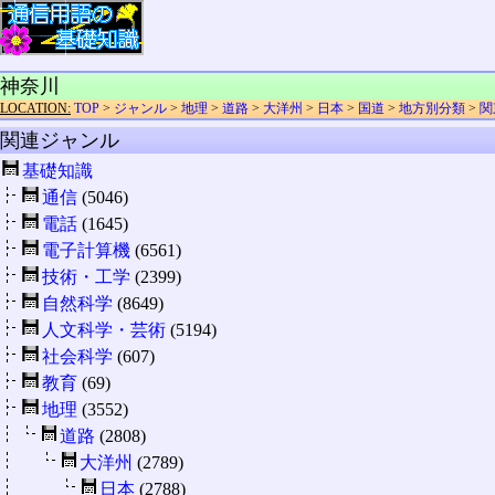
神奈川
LOCATION:
TOP
>
ジャンル
>
地理
>
道路
>
大洋州
>
日本
>
国道
>
地方別分類
>
関
関連ジャンル
基礎知識
通信
(5046)
電話
(1645)
電子計算機
(6561)
技術・工学
(2399)
自然科学
(8649)
人文科学・芸術
(5194)
社会科学
(607)
教育
(69)
地理
(3552)
道路
(2808)
大洋州
(2789)
日本
(2788)