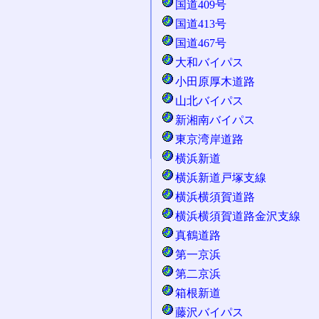
国道409号
国道413号
国道467号
大和バイパス
小田原厚木道路
山北バイパス
新湘南バイパス
東京湾岸道路
横浜新道
横浜新道戸塚支線
横浜横須賀道路
横浜横須賀道路金沢支線
真鶴道路
第一京浜
第二京浜
箱根新道
藤沢バイパス