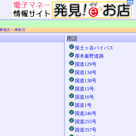
東地方
>
神奈川
用語
保土ヶ谷バイパス
厚木秦野道路
国道129号
国道134号
国道138号
国道15号
国道16号
国道1号
国道246号
国道255号
国道357号