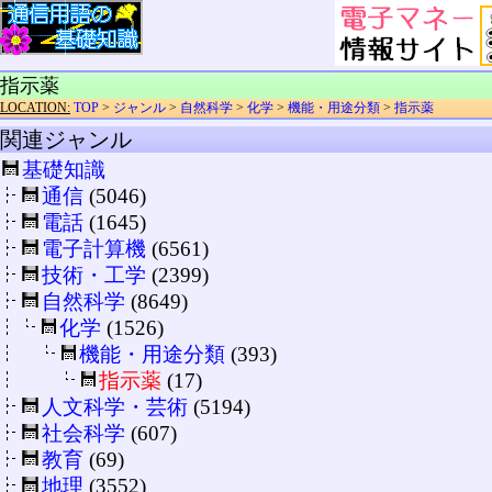
指示薬
LOCATION:
TOP
>
ジャンル
>
自然科学
>
化学
>
機能・用途分類
>
指示薬
関連ジャンル
基礎知識
通信
(5046)
電話
(1645)
電子計算機
(6561)
技術・工学
(2399)
自然科学
(8649)
化学
(1526)
機能・用途分類
(393)
指示薬
(17)
人文科学・芸術
(5194)
社会科学
(607)
教育
(69)
地理
(3552)