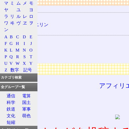
マ
ミ
ム
メ
モ
用語の所属
ヤ
ユ
ヨ
ラ
リ
ル
レ
ロ
指示薬
ワ
ヰ
ヴ
ヱ
ヲ
ジメチルアニリン
ン
関連する用語
A
B
C
D
E
酸性
F
G
H
I
J
中性
K
L
M
N
O
アルカリ性
P
Q
R
S
T
U
V
W
X
Y
広告
Z
数字
記号
カテゴリ検索
アフィリ
全グループ一覧
通信
電算
科学
国土
鉄道
軍事
文化
萌色
短縮