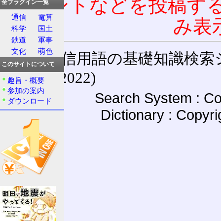
コメントなどを投稿す
全プラグイン一覧
通信
電算
み表
科学
国土
鉄道
軍事
文化
萌色
通信用語の基礎知識検索システム W
このサイトについて
(27-May-2022)
趣旨・概要
参加の案内
Search System : Co
ダウンロード
Dictionary : Copyr