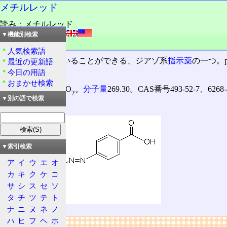
メチルレッド
読み：メチルレッド
外語：
Methyl Red
▼機能別検索
品詞：名詞
人気検索語
酸性
の判定に用いることができる、ジアゾ系
指示薬
の一つ。p
最近の更新語
今日の用語
る。
おまかせ検索
分子式C
H
N
O
。
分子量
269.30。CAS番号493-52-7、626
15
15
3
2
▼別の語で検索
メチルレッド
▼索引検索
ア
イ
ウ
エ
オ
カ
キ
ク
ケ
コ
サ
シ
ス
セ
ソ
タ
チ
ツ
テ
ト
ナ
ニ
ヌ
ネ
ノ
ハ
ヒ
フ
ヘ
ホ
リンク