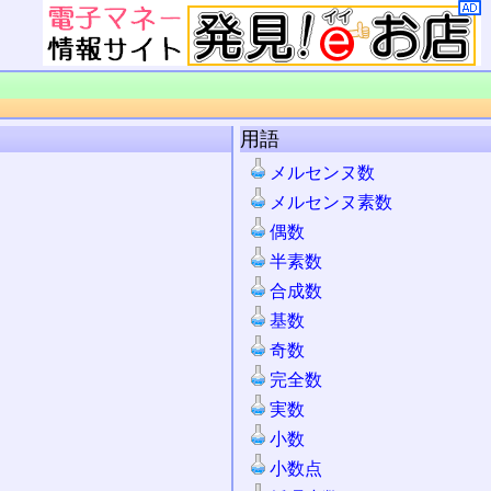
用語
メルセンヌ数
メルセンヌ素数
偶数
半素数
合成数
基数
奇数
完全数
実数
小数
小数点