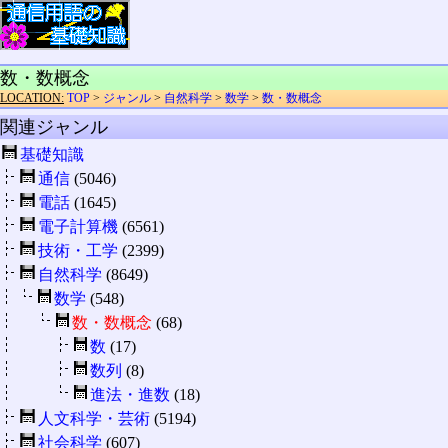
数・数概念
LOCATION:
TOP
>
ジャンル
>
自然科学
>
数学
>
数・数概念
関連ジャンル
基礎知識
通信
(5046)
電話
(1645)
電子計算機
(6561)
技術・工学
(2399)
自然科学
(8649)
数学
(548)
数・数概念
(68)
数
(17)
数列
(8)
進法・進数
(18)
人文科学・芸術
(5194)
社会科学
(607)