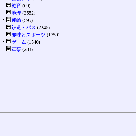
教育
(69)
地理
(3552)
運輸
(595)
鉄道・バス
(2246)
趣味とスポーツ
(1750)
ゲーム
(1540)
軍事
(283)