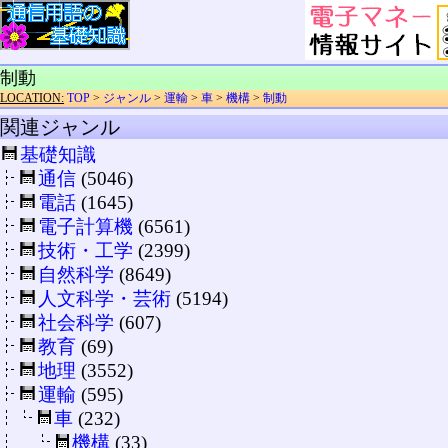
制動
LOCATION:
TOP
>
ジャンル
>
運輸
>
車
>
機構
>
制動
関連ジャンル
基礎知識
通信
(5046)
電話
(1645)
電子計算機
(6561)
技術・工学
(2399)
自然科学
(8649)
人文科学・芸術
(5194)
社会科学
(607)
教育
(69)
地理
(3552)
運輸
(595)
車
(232)
機構
(33)