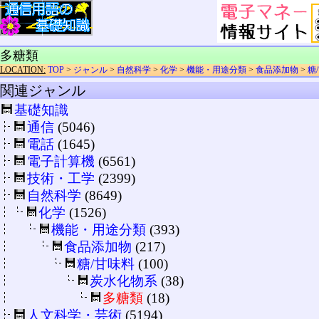
多糖類
LOCATION:
TOP
>
ジャンル
>
自然科学
>
化学
>
機能・用途分類
>
食品添加物
>
糖
関連ジャンル
基礎知識
通信
(5046)
電話
(1645)
電子計算機
(6561)
技術・工学
(2399)
自然科学
(8649)
化学
(1526)
機能・用途分類
(393)
食品添加物
(217)
糖/甘味料
(100)
炭水化物系
(38)
多糖類
(18)
人文科学・芸術
(5194)