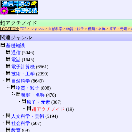
超アクチノイド
LOCATION:
TOP
>
ジャンル
>
自然科学
>
物質・粒子
>
種類・名称
>
原子・元素
>
関連ジャンル
基礎知識
通信
(5046)
電話
(1645)
電子計算機
(6561)
技術・工学
(2399)
自然科学
(8649)
物質・粒子
(808)
種類・名称
(478)
原子・元素
(387)
超アクチノイド
(19)
人文科学・芸術
(5194)
社会科学
(607)
教育
(69)