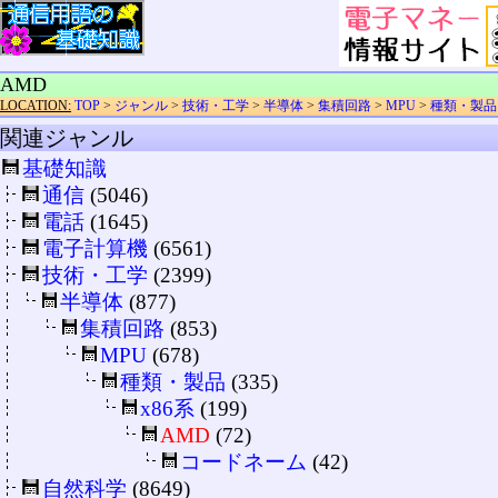
AMD
LOCATION:
TOP
>
ジャンル
>
技術・工学
>
半導体
>
集積回路
>
MPU
>
種類・製品
関連ジャンル
基礎知識
通信
(5046)
電話
(1645)
電子計算機
(6561)
技術・工学
(2399)
半導体
(877)
集積回路
(853)
MPU
(678)
種類・製品
(335)
x86系
(199)
AMD
(72)
コードネーム
(42)
自然科学
(8649)