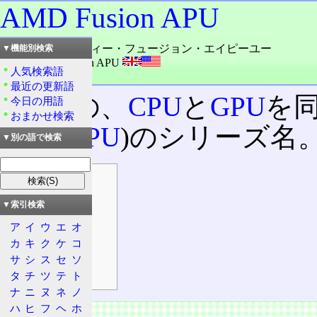
AMD Fusion APU
読み：エイエムディー・フュージョン・エイピーユー
▼機能別検索
外語：
AMD Fusion APU
人気検索語
品詞：会社名
最近の更新語
AMD
の、
CPU
と
GPU
を
今日の用語
おまかせ検索
サー(
APU
)のシリーズ名
▼別の語で検索
目次
概要
▼索引検索
特徴
ア
イ
ウ
エ
オ
性能
カ
キ
ク
ケ
コ
ロードマップ
サ
シ
ス
セ
ソ
ラインナップ
タ
チ
ツ
テ
ト
ナ
ニ
ヌ
ネ
ノ
ハ
ヒ
フ
ヘ
ホ
概要