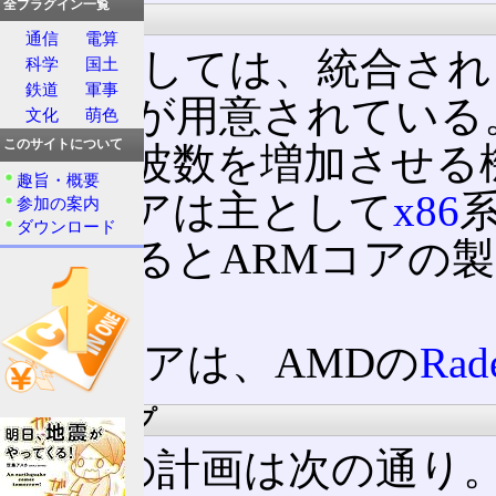
全プラグイン一覧
性能
通信
電算
CPUとしては、統合さ
科学
国土
鉄道
軍事
レードが用意されている。ま
文化
萌色
このサイトについて
動作周波数を増加させる
趣旨・概要
CPUコアは主として
x86
系
参加の案内
ダウンロード
代になるとARMコアの
きた。
GPUコアは、AMDの
Rad
ロードマップ
AMDの計画は次の通り