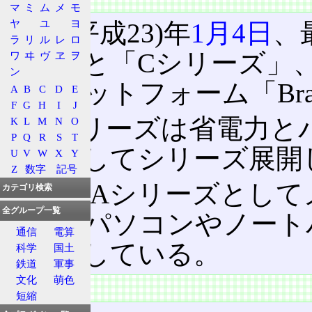
マ
ミ
ム
メ
モ
ヤ
ユ
ヨ
2011(平成23)年
1月4日
、
ラ
リ
ル
レ
ロ
ーズ」と「Cシリーズ」
ワ
ヰ
ヴ
ヱ
ヲ
ン
たプラットフォーム「Bra
A
B
C
D
E
F
G
H
I
J
E/Cシリーズは省電力
K
L
M
N
O
P
Q
R
S
T
製品としてシリーズ展開
U
V
W
X
Y
Z
数字
記号
更に、Aシリーズとして
カテゴリ検索
全グループ一覧
トップパソコンやノート
通信
電算
も展開している。
科学
国土
鉄道
軍事
文化
萌色
特徴
短縮