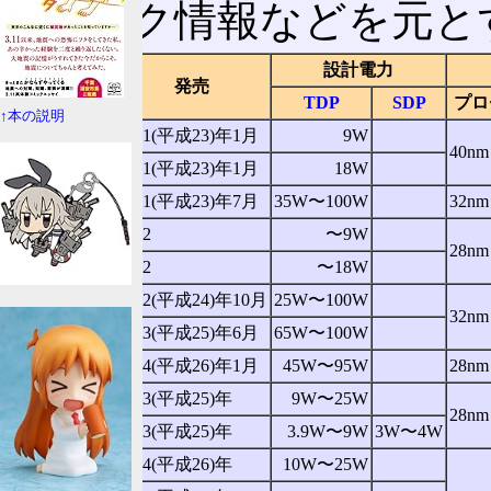
やリーク情報などを元と
設計電力
コードネーム
発売
TDP
SDP
プロ
↑本の説明
Ontario
2011(平成23)年1月
9W
40nm
Zacate
2011(平成23)年1月
18W
Llano
2011(平成23)年7月
35W〜100W
32nm
Wichita
2012
〜9W
28nm
Krishna
2012
〜18W
Trinity
2012(平成24)年10月
25W〜100W
32nm
Richland
2013(平成25)年6月
65W〜100W
Kaveri
2014(平成26)年1月
45W〜95W
28nm
Kabini
2013(平成25)年
9W〜25W
28nm
Temash
2013(平成25)年
3.9W〜9W
3W〜4W
Beema
2014(平成26)年
10W〜25W