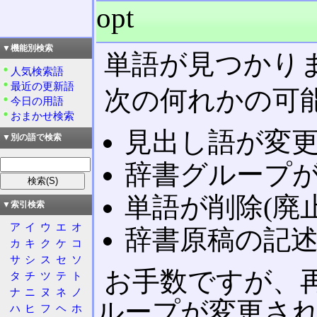
opt
▼機能別検索
単語が見つかり
人気検索語
最近の更新語
次の何れかの可
今日の用語
おまかせ検索
見出し語が変
▼別の語で検索
辞書グループ
単語が削除(廃
▼索引検索
ア
イ
ウ
エ
オ
辞書原稿の記
カ
キ
ク
ケ
コ
サ
シ
ス
セ
ソ
お手数ですが、
タ
チ
ツ
テ
ト
ナ
ニ
ヌ
ネ
ノ
ループが変更さ
ハ
ヒ
フ
ヘ
ホ