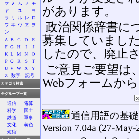
マ
ミ
ム
メ
モ
があります。
ヤ
ユ
ヨ
ラ
リ
ル
レ
ロ
政治関係辞書に
ワ
ヰ
ヴ
ヱ
ヲ
ン
募集していまし
A
B
C
D
E
F
G
H
I
J
したので、廃止
K
L
M
N
O
P
Q
R
S
T
ご意見ご要望は
U
V
W
X
Y
Z
数字
記号
Webフォームか
カテゴリ検索
全グループ一覧
通信
電算
科学
国土
通信用語の基礎知識
鉄道
軍事
文化
萌色
Version 7.04a (27-May-
短縮