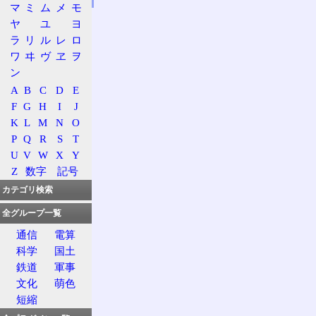
マ
ミ
ム
メ
モ
ヤ
ユ
ヨ
ラ
リ
ル
レ
ロ
ワ
ヰ
ヴ
ヱ
ヲ
ン
A
B
C
D
E
F
G
H
I
J
K
L
M
N
O
P
Q
R
S
T
U
V
W
X
Y
Z
数字
記号
カテゴリ検索
全グループ一覧
通信
電算
科学
国土
鉄道
軍事
文化
萌色
短縮