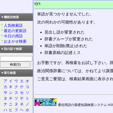
sys
単語が見つかりませんでした。
▼機能別検索
次の何れかの可能性があります。
人気検索語
最近の更新語
見出し語が変更された
今日の用語
辞書グループが変更された
おまかせ検索
単語が削除(廃止)された
▼別の語で検索
辞書原稿の記述ミス
お手数ですが、再検索をお試し下さい。
政治関係辞書については、かねてより譲
▼索引検索
ご意見ご要望は、検索結果画面に表示され
ア
イ
ウ
エ
オ
カ
キ
ク
ケ
コ
サ
シ
ス
セ
ソ
タ
チ
ツ
テ
ト
ナ
ニ
ヌ
ネ
ノ
通信用語の基礎知識検索システム WDIC Explore
ハ
ヒ
フ
ヘ
ホ