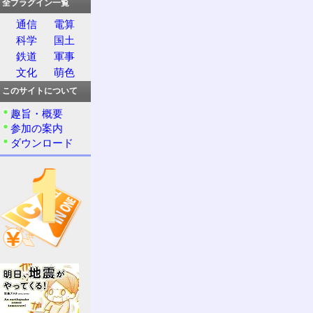
全プラグイン一覧
通信
電算
科学
国土
鉄道
軍事
文化
萌色
このサイトについて
趣旨・概要
参加の案内
ダウンロード