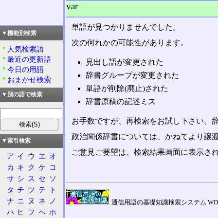
var
単語が見つかりませんでした。
▼機能別検索
次の何れかの可能性があります。
人気検索語
最近の更新語
見出し語が変更された
今日の用語
辞書グループが変更された
おまかせ検索
単語が削除(廃止)された
▼別の語で検索
辞書原稿の記述ミス
お手数ですが、再検索をお試し下さい。
政治関係辞書については、かねてより譲
▼索引検索
ご意見ご要望は、検索結果画面に表示され
ア
イ
ウ
エ
オ
カ
キ
ク
ケ
コ
サ
シ
ス
セ
ソ
タ
チ
ツ
テ
ト
ナ
ニ
ヌ
ネ
ノ
通信用語の基礎知識検索システム WDIC Explore
ハ
ヒ
フ
ヘ
ホ