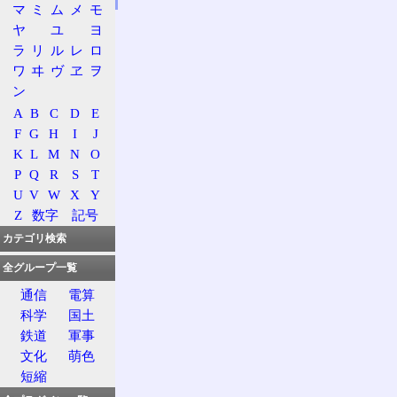
マ
ミ
ム
メ
モ
ヤ
ユ
ヨ
ラ
リ
ル
レ
ロ
ワ
ヰ
ヴ
ヱ
ヲ
ン
A
B
C
D
E
F
G
H
I
J
K
L
M
N
O
P
Q
R
S
T
U
V
W
X
Y
Z
数字
記号
カテゴリ検索
全グループ一覧
通信
電算
科学
国土
鉄道
軍事
文化
萌色
短縮