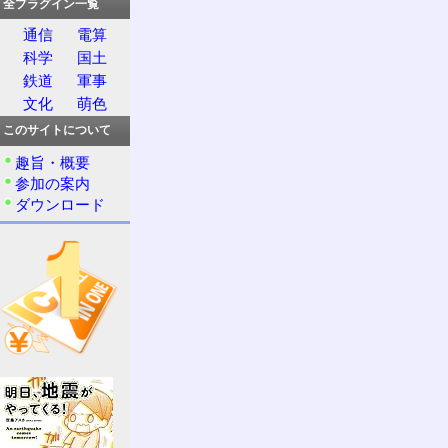
全プラグイン一覧
通信
電算
科学
国土
鉄道
軍事
文化
萌色
このサイトについて
趣旨・概要
参加の案内
ダウンロード