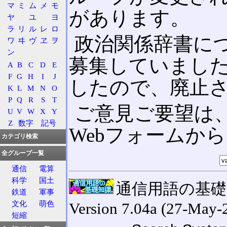
マ
ミ
ム
メ
モ
があります。
ヤ
ユ
ヨ
ラ
リ
ル
レ
ロ
政治関係辞書に
ワ
ヰ
ヴ
ヱ
ヲ
ン
募集していまし
A
B
C
D
E
F
G
H
I
J
したので、廃止
K
L
M
N
O
P
Q
R
S
T
ご意見ご要望は
U
V
W
X
Y
Z
数字
記号
Webフォームか
カテゴリ検索
全グループ一覧
通信
電算
科学
国土
通信用語の基礎知識
鉄道
軍事
文化
萌色
Version 7.04a (27-May-
短縮