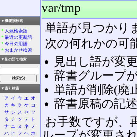
var/tmp
▼機能別検索
単語が見つかり
人気検索語
最近の更新語
次の何れかの可
今日の用語
おまかせ検索
見出し語が変
▼別の語で検索
辞書グループ
単語が削除(廃
▼索引検索
ア
イ
ウ
エ
オ
辞書原稿の記
カ
キ
ク
ケ
コ
サ
シ
ス
セ
ソ
お手数ですが、
タ
チ
ツ
テ
ト
ナ
ニ
ヌ
ネ
ノ
ループが変更さ
ハ
ヒ
フ
ヘ
ホ