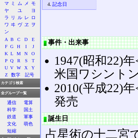
マ
ミ
ム
メ
モ
記念日
ヤ
ユ
ヨ
ラ
リ
ル
レ
ロ
ワ
ヰ
ヴ
ヱ
ヲ
ン
A
B
C
D
E
事件・出来事
F
G
H
I
J
K
L
M
N
O
1947(昭和22)年
P
Q
R
S
T
U
V
W
X
Y
米国ワシントン
Z
数字
記号
カテゴリ検索
2010(平成22)年
全グループ一覧
発売
通信
電算
科学
国土
鉄道
軍事
誕生日
文化
萌色
占星術の十二宮
短縮