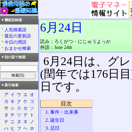
▼機能別検索
6月24日
人気検索語
最近の更新語
読み：ろくがつ・にじゅうよっか
今日の用語
外語：June 24th
おまかせ検索
6月24日は、グ
▼別の語で検索
(閏年では176日
日です。
▼索引検索
ア
イ
ウ
エ
オ
カ
キ
ク
ケ
コ
目次
サ
シ
ス
セ
ソ
事件・出来事
タ
チ
ツ
テ
ト
誕生日
ナ
ニ
ヌ
ネ
ノ
忌日
ハ
ヒ
フ
ヘ
ホ