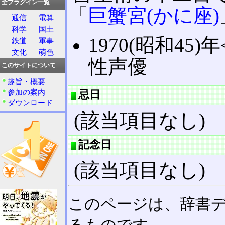
全プラグイン一覧
「
巨蟹宮(かに座)
通信
電算
科学
国土
1970(昭和45)年
鉄道
軍事
文化
萌色
性声優
このサイトについて
趣旨・概要
参加の案内
忌日
ダウンロード
(該当項目なし)
記念日
(該当項目なし)
このページは、辞書