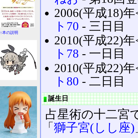
2006(平成18)年
ト70
‐ 三日目
↑本の説明
2010(平成22)年
ト78
‐ 一日目
2010(平成22)年
ト80
‐ 二日目
誕生日
占星術の十二宮
「
獅子宮(しし座)