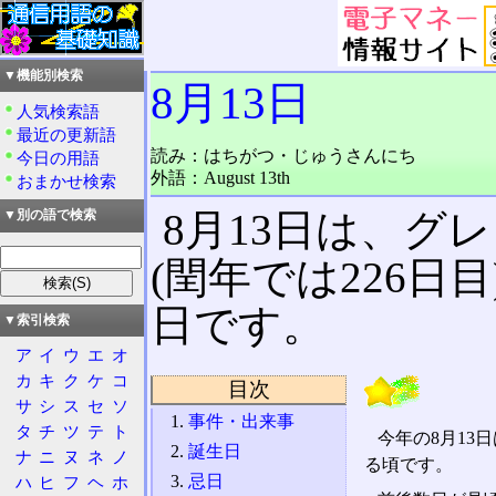
▼機能別検索
8月13日
人気検索語
最近の更新語
読み：はちがつ・じゅうさんにち
今日の用語
外語：August 13th
おまかせ検索
8月13日は、グ
▼別の語で検索
(閏年では226日
日です。
▼索引検索
ア
イ
ウ
エ
オ
カ
キ
ク
ケ
コ
目次
サ
シ
ス
セ
ソ
事件・出来事
タ
チ
ツ
テ
ト
今年の8月13
誕生日
ナ
ニ
ヌ
ネ
ノ
る頃です。
忌日
ハ
ヒ
フ
ヘ
ホ