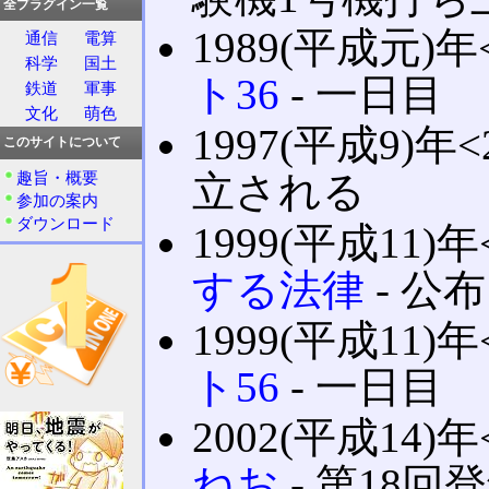
全プラグイン一覧
1989(平成元)年
通信
電算
科学
国土
ト36
‐ 一日目
鉄道
軍事
文化
萌色
1997(平成9)年<
このサイトについて
趣旨・概要
立される
参加の案内
ダウンロード
1999(平成11)年
する法律
‐ 公
1999(平成11)年
ト56
‐ 一日目
2002(平成14)年
ねお
‐ 第18