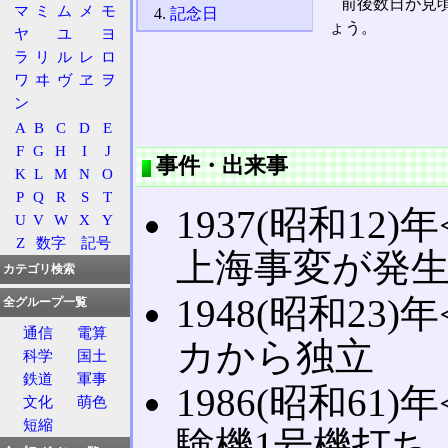
前後数日が見
マ
ミ
ム
メ
モ
記念日
ょう。
ヤ
ユ
ヨ
ラ
リ
ル
レ
ロ
ワ
ヰ
ヴ
ヱ
ヲ
ン
A
B
C
D
E
F
G
H
I
J
事件・出来事
K
L
M
N
O
P
Q
R
S
T
1937(昭和12)年
U
V
W
X
Y
Z
数字
記号
上海事変が発
カテゴリ検索
1948(昭和23)年
全グループ一覧
通信
電算
カから独立
科学
国土
鉄道
軍事
1986(昭和61)年
文化
萌色
短縮
験機1号機打ち