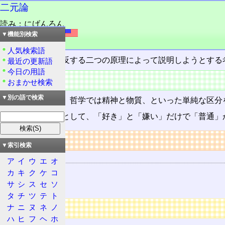
二元論
読み：にげんろん
外語：
dualism
▼機能別検索
品詞：名詞
人気検索語
ものごとを、相反する二つの原理によって説明しようとする
最近の更新語
今日の用語
概要
おまかせ検索
▼別の語で検索
原理では善と悪、哲学では精神と物質、といった単純な区分
物事の判断基準として、「好き」と「嫌い」だけで「普通」
リンク
▼索引検索
関連する用語
ア
イ
ウ
エ
オ
ポジティブ
カ
キ
ク
ケ
コ
サ
シ
ス
セ
ソ
ネガティブ
タ
チ
ツ
テ
ト
広告
ナ
ニ
ヌ
ネ
ノ
ハ
ヒ
フ
ヘ
ホ