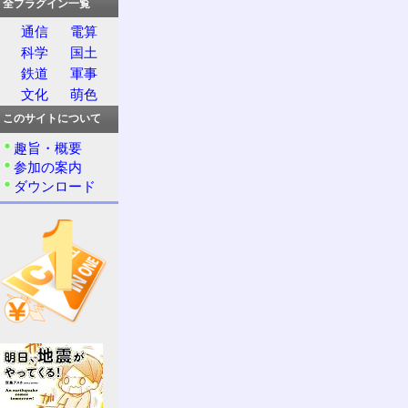
全プラグイン一覧
通信
電算
科学
国土
鉄道
軍事
文化
萌色
このサイトについて
趣旨・概要
参加の案内
ダウンロード