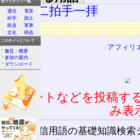
全プラグイン一覧
二礼二拍手一拝
通信
電算
科学
国土
鉄道
軍事
広告
文化
萌色
このサイトについて
アフィリ
趣旨・概要
参加の案内
ダウンロード
コメントなどを投稿す
み表
通信用語の基礎知識検索システム W