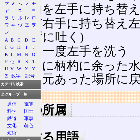
マ
ミ
ム
メ
モ
柄杓を左手に持ち替
ヤ
ユ
ヨ
ラ
リ
ル
レ
ロ
再び右手に持ち替え左
ワ
ヰ
ヴ
ヱ
ヲ
ン
まずに吐く)
A
B
C
D
E
F
G
H
I
J
もう一度左手を洗う
K
L
M
N
O
P
Q
R
S
T
最後に柄杓に余った
U
V
W
X
Y
て、元あった場所に
Z
数字
記号
カテゴリ検索
全グループ一覧
リンク
通信
電算
用語の所属
科学
国土
鉄道
軍事
神社
文化
萌色
短縮
関連する用語