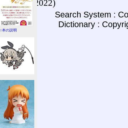
(27-May-2022)
Search System : Co
Dictionary : Copyr
↑本の説明