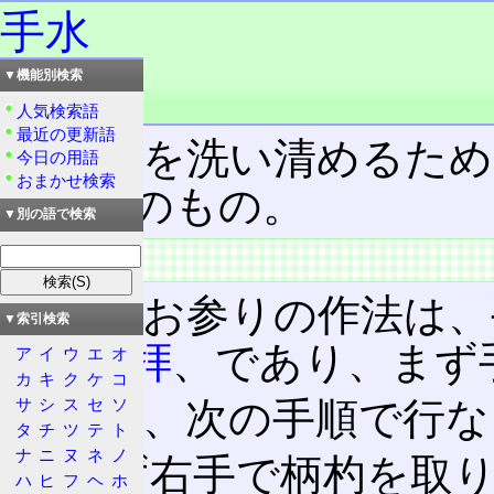
手水
▼機能別検索
読み：てみず
品詞：名詞
人気検索語
最近の更新語
手や顔を洗い清めるため
今日の用語
おまかせ検索
行為そのもの。
▼別の語で検索
特徴
神社
のお参りの作法は、
▼索引検索
拍手一拝
、であり、まず
ア
イ
ウ
エ
オ
カ
キ
ク
ケ
コ
サ
シ
ス
セ
ソ
手水は、次の手順で行な
タ
チ
ツ
テ
ト
ナ
ニ
ヌ
ネ
ノ
まず右手で柄杓を取
ハ
ヒ
フ
ヘ
ホ