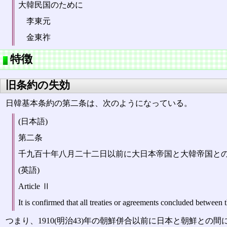
大韓民国のために
李東元
金東祚󠄂
特徴
旧条約の失効
日韓基本条約の第二条は、次のようになっている。
(日本語)
第二条
千九百十年八月二十二日以前に大日本帝国と大韓帝国と
(英語)
Article Ⅱ
It is confirmed that all treaties or agreements concluded betwee
つまり、1910(明治43)年の朝鮮併合以前に日本と朝鮮と