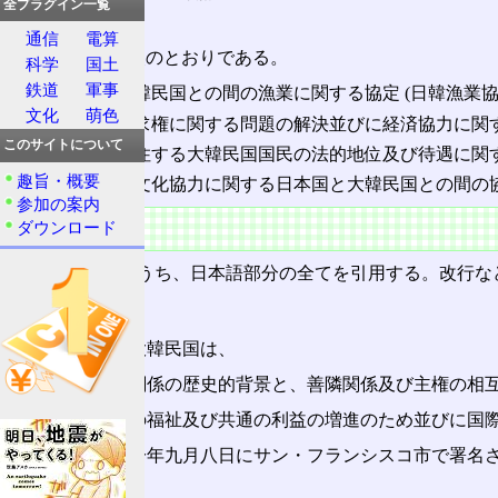
全プラグイン一覧
第7条: 批准
通信
電算
4つの協定は、次のとおりである。
科学
国土
鉄道
軍事
日本国と大韓民国との間の漁業に関する協定 (日韓漁業協
文化
萌色
財産及び請求権に関する問題の解決並びに経済協力に関す
このサイトについて
日本国に居住する大韓民国国民の法的地位及び待遇に関す
趣旨・概要
文化財及び文化協力に関する日本国と大韓民国との間の
参加の案内
条文
ダウンロード
以下に、条文のうち、日本語部分の全てを引用する。改行な
(前文)
日本国及び大韓民国は、
両国民間の関係の歴史的背景と、善隣関係及び主権の相
両国の相互の福祉及び共通の利益の増進のため並びに国
千九百五十一年九月八日にサン・フランシスコ市で署名さ
を想起し、