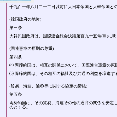
千九百十年八月二十二日以前に大日本帝国と大韓帝国と
(韓国政府の地位)
第三条
大韓民国政府は、国際連合総会決議第百九十五号(Ⅲ)に
(国連憲章の原則の尊重)
第四条
⒜ 両締約国は、相互の関係において、国際連合憲章の原
⒝ 両締約国は、その相互の福祉及び共通の利益を増進す
(貿易、海運、通称等に関する協定の締結)
第五条
両締約国は、その貿易、海運その他の通商の関係を安定
のとする。