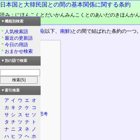
日本国と大韓民国との間の基本関係に関する条約
読み：にほんこくとだいかんみんこくとのあいだのきほんかん
品詞：固有名詞
▼機能別検索
日本国
と
大韓民国
(以下、
南鮮
)との間で結ばれた条約の一つ
人気検索語
最近の更新語
今日の用語
目次
おまかせ検索
概要
▼別の語で検索
条約
内容
条文
特徴
▼索引検索
旧条約の失効
ア
イ
ウ
エ
オ
条約と賠償金
カ
キ
ク
ケ
コ
仮定と朝鮮的思考
サ
シ
ス
セ
ソ
タ
チ
ツ
テ
ト
南鮮の動向
ナ
ニ
ヌ
ネ
ノ
序論
ハ
ヒ
フ
ヘ
ホ
日韓基本協定