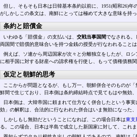
但し、そもそも日本は日韓基本条約以前に、1951(昭和2
がしかしこの条文は、南鮮にとっては極めて大きな意味を持っ
条約と賠償金
いわゆる「賠償金」の支払いは、
交戦当事国間
でなされる。
両国間で賠償的意味合いを持つ金銭の授受が行なわれることは
例えば、ソ連から周辺国家が次々と分離独立をしたが、ロシ
に相手国に対する財産への請求権を行使し、もって債権債務関
仮定と朝鮮的思考
ここからが問題となるが、もし万一、朝鮮併合そのものが「
鮮間で生じており、日本側は条約締結時点で見てもはや無効、
日本側は、大韓帝国に頼まれて仕方なく併合したという事実
効」の解釈は、合法的に行なわれた併合はいま無効になった、
しかしもし無効だということになれば、この場合日本は
東支
る。この場合、日本は半島で成立した新国家に対して、これま
恩知らずでタカリ根性丸出しの朝鮮人であるので、南鮮は「