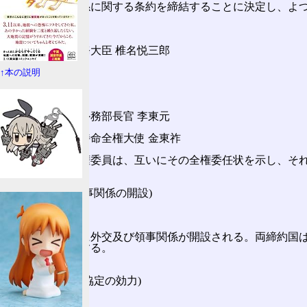
この基本関係に関する条約を締結することに決定し、よ
日本国
日本国外務大臣 椎名悦三郎
高杉晋一
↑本の説明
大韓民国
大韓民国外務部長官 李東元
大韓民国特命全権大使 金東祚󠄂
これらの全権委員は、互いにその全権委任状を示し、そ
(外交及び領事関係の開設)
第一条
両締約国間に外交及び領事関係が開設される。両締約国
事館を設置する。
(旧条約及び協定の効力)
第二条