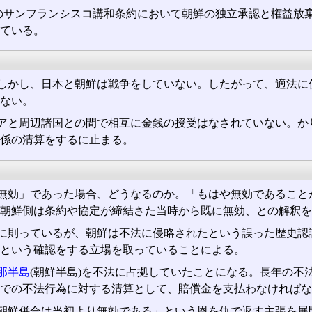
6)年のサンフランシスコ講和条約において朝鮮の独立承認と権益
ている。
しかし、日本と朝鮮は戦争をしていない。したがって、適法に
ない。
アと周辺諸国との間で相互に金銭の授受はなされていない。か
係の清算をするに止まる。
無効」であった場合、どうなるのか。「もはや無効であること
朝鮮側は条約や協定が締結さた当時から既に無効、との解釈を
に則っているが、朝鮮は不法に侵略されたという誤った歴史認
という確認をする立場を取っていることによる。
那半島
(朝鮮半島)を不法に占拠していたことになる。長年の
での不法行為に対する清算として、賠償金を支払わなければな
朝鮮併合は当初より無効である」という恩を仇で返す主張を展