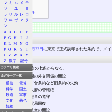
マ
ミ
ム
メ
モ
何が問題か
ヤ
ユ
ヨ
条約破棄の条件
ラ
リ
ル
レ
ロ
ワ
ヰ
ヴ
ヱ
ヲ
ン
概要
A
B
C
D
E
F
G
H
I
J
条約
K
L
M
N
O
1965(昭和40)年
6月22日
に東京で正式調印された条約で、メイ
P
Q
R
S
T
U
V
W
X
Y
内容
Z
数字
記号
カテゴリ検索
日韓基本条約は次の七条からなる。
全グループ一覧
第1条: 両国間の外交関係の開設
第2条: 日韓併合条約など旧条約の失効
通信
電算
科学
国土
第3条: 韓国政府の管轄権
鉄道
軍事
第4条: 国連憲章の遵守
文化
萌色
第5条: 通商貿易回復
短縮
第6条: 民間航空の開設