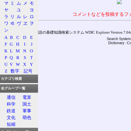
マ
ミ
ム
メ
モ
ヤ
ユ
ヨ
コメントなどを投稿するフ
ラ
リ
ル
レ
ロ
ワ
ヰ
ヴ
ヱ
ヲ
ン
通信用語の基礎知識検索システム WDIC Explorer Version 7.04a (
A
B
C
D
E
Search System 
Dictionary : 
F
G
H
I
J
K
L
M
N
O
P
Q
R
S
T
U
V
W
X
Y
Z
数字
記号
カテゴリ検索
全グループ一覧
通信
電算
科学
国土
鉄道
軍事
文化
萌色
短縮