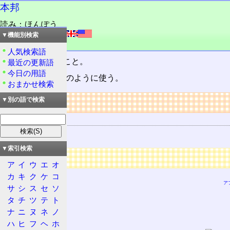
本邦
読み：ほんぽう
外語：
our country
▼機能別検索
品詞：名詞
人気検索語
我が国。日本のこと。
最近の更新語
今日の用語
「本邦初公開!」のように使う。
おまかせ検索
リンク
▼別の語で検索
関連する用語
日本国
▼索引検索
広告
ア
イ
ウ
エ
オ
カ
キ
ク
ケ
コ
ア
サ
シ
ス
セ
ソ
タ
チ
ツ
テ
ト
ナ
ニ
ヌ
ネ
ノ
ハ
ヒ
フ
ヘ
ホ