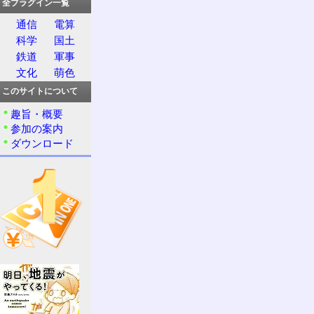
全プラグイン一覧
通信
電算
科学
国土
鉄道
軍事
文化
萌色
このサイトについて
趣旨・概要
参加の案内
ダウンロード