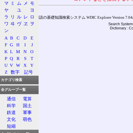
マ
ミ
ム
メ
モ
ヤ
ユ
ヨ
ラ
リ
ル
レ
ロ
通信用語の基礎知識検索システム WDIC Explorer Version 7.04a (
ワ
ヰ
ヴ
ヱ
ヲ
Search System 
Dictionary : 
ン
A
B
C
D
E
F
G
H
I
J
K
L
M
N
O
P
Q
R
S
T
U
V
W
X
Y
Z
数字
記号
カテゴリ検索
全グループ一覧
通信
電算
科学
国土
鉄道
軍事
文化
萌色
短縮