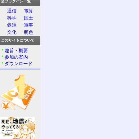
全プラグイン一覧
通信
電算
科学
国土
鉄道
軍事
文化
萌色
このサイトについて
趣旨・概要
参加の案内
ダウンロード