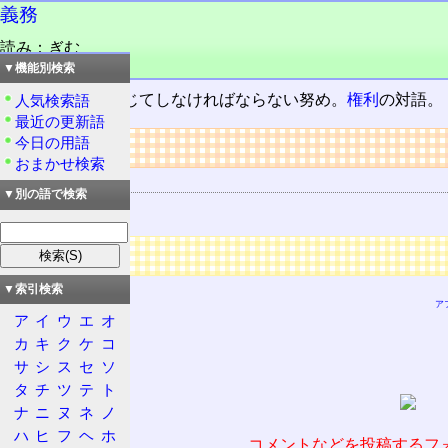
義務
読み：ぎむ
品詞：名詞
▼機能別検索
自分の立場に応じてしなければならない努め。
権利
の対語。
人気検索語
最近の更新語
今日の用語
リンク
おまかせ検索
関連する用語
▼別の語で検索
権利
広告
▼索引検索
ア
ア
イ
ウ
エ
オ
カ
キ
ク
ケ
コ
サ
シ
ス
セ
ソ
タ
チ
ツ
テ
ト
ナ
ニ
ヌ
ネ
ノ
ハ
ヒ
フ
ヘ
ホ
コメントなどを投稿するフ