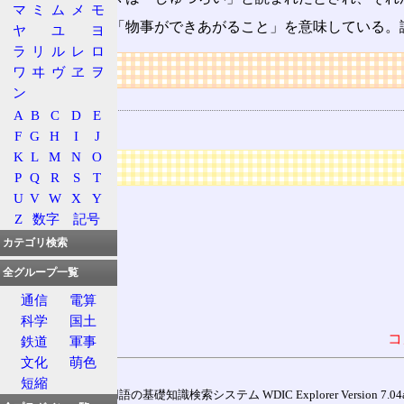
マ
ミ
ム
メ
モ
日本語
としては「物事ができあがること」を意味している。
ヤ
ユ
ヨ
ラ
リ
ル
レ
ロ
リンク
ワ
ヰ
ヴ
ヱ
ヲ
ン
関連する用語
A
B
C
D
E
初版
F
G
H
I
J
K
L
M
N
O
広告
P
Q
R
S
T
U
V
W
X
Y
Z
数字
記号
カテゴリ検索
全グループ一覧
通信
電算
科学
国土
コ
鉄道
軍事
文化
萌色
短縮
通信用語の基礎知識検索システム WDIC Explorer Version 7.04a (