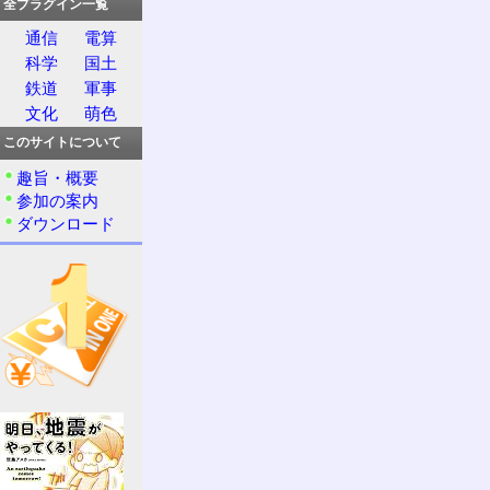
全プラグイン一覧
通信
電算
科学
国土
鉄道
軍事
文化
萌色
このサイトについて
趣旨・概要
参加の案内
ダウンロード