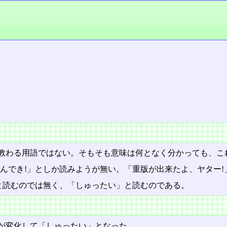
教わる用語ではない。そもそも意味は何となく分かっても、こ
はんでき!」としか読みようが無い。「重版が出来たよ、ヤター
と読むのでは無く、「しゅったい」と読むのである。
が変化して「しゅったい」となった。