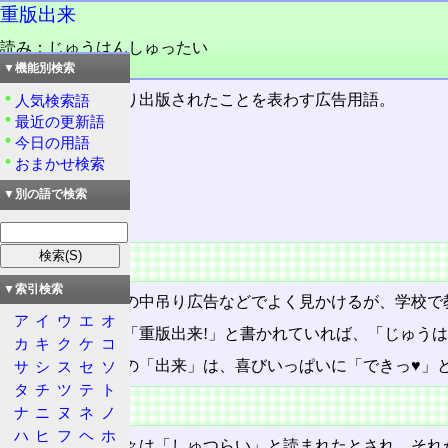
重版出来
読み：じゅうはんしゅったい
品詞：さ変名詞
▼機能別検索
重版が刷り上がり出版されたことを表わす広告用語。
人気検索語
最近の更新語
今日の用語
目次
おまかせ検索
概要
▼別の語で検索
特徴
概要
▼索引検索
新聞広告や電車の中吊り広告などでよく見かけるが、学校で
ア
イ
ウ
エ
オ
普通に考えれば「重版出来!」と書かれていれば、「じゅう
カ
キ
ク
ケ
コ
しかし、この語の「出来」は、喜びいっぱいに「できっ♥」
サ
シ
ス
セ
ソ
タ
チ
ツ
テ
ト
特徴
ナ
ニ
ヌ
ネ
ノ
ハ
ヒ
フ
ヘ
ホ
「出来」は、元々は「しゅつらい」と読まれたとされ、それ