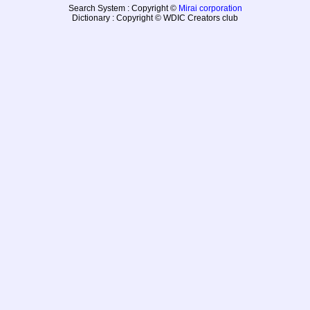
Search System : Copyright ©
Mirai corporation
Dictionary : Copyright © WDIC Creators club