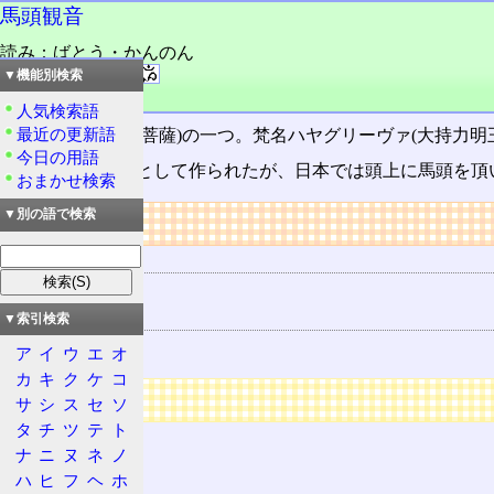
馬頭観音
読み：ばとう・かんのん
外語：
Hayagriva
▼機能別検索
品詞：名詞
人気検索語
最近の更新語
観世音菩薩
(観音菩薩)の一つ。梵名ハヤグリーヴァ(大持力
今日の用語
元々は人身馬頭として作られたが、日本では頭上に馬頭を頂
おまかせ検索
▼別の語で検索
リンク
用語の所属
仏教
関連する用語
▼索引検索
観世音菩薩
ア
イ
ウ
エ
オ
カ
キ
ク
ケ
コ
広告
サ
シ
ス
セ
ソ
タ
チ
ツ
テ
ト
ナ
ニ
ヌ
ネ
ノ
ハ
ヒ
フ
ヘ
ホ