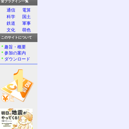
全プラグイン一覧
通信
電算
科学
国土
鉄道
軍事
文化
萌色
このサイトについて
趣旨・概要
参加の案内
ダウンロード