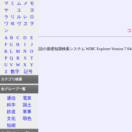
マ
ミ
ム
メ
モ
ヤ
ユ
ヨ
ラ
リ
ル
レ
ロ
ワ
ヰ
ヴ
ヱ
ヲ
ン
コ
A
B
C
D
E
F
G
H
I
J
通信用語の基礎知識検索システム WDIC Explorer Version 7.04a (
K
L
M
N
O
P
Q
R
S
T
U
V
W
X
Y
Z
数字
記号
カテゴリ検索
全グループ一覧
通信
電算
科学
国土
鉄道
軍事
文化
萌色
短縮